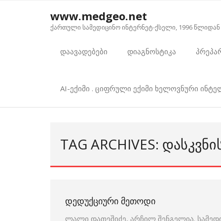
Skip
www.medgeo.net
to
ქართული სამედიცინო ინტერნეტ-ქსელი, 1996 წლიდან
content
დაავადებები
დიაგნოსტიკა
პრეპა
AI-ექიმი . ციფრული ექიმი ხელოვნური ინტ
TAG ARCHIVES: ᲓᲐᲡᲙᲕᲜᲘ
ᲓᲔᲓᲣᲥᲪᲘᲣᲠᲘ ᲛᲔᲗᲝᲓᲘ
ლალი დათეშიძე, არჩილ შენგელია. სამედ