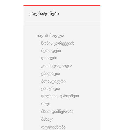
ᲥᲐᲚᲑᲐᲢᲝᲜᲔᲑᲘ
თავის მოვლა
წონის კორექვიის
მეთოდები
დიეტები
კოსმეტოლოგია
ეპილაცია
პლასტიკური
ქირურგია
ფიტნესი, ვარჯიშები
რუჯი
მზით დამწვრობა
მასაჟი
ოფლიანობა