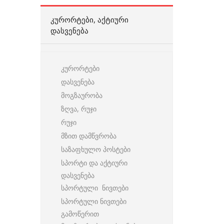
ᲙᲣᲠᲝᲠᲢᲔᲑᲘ, ᲐᲥᲢᲘᲣᲠᲘ
ᲓᲐᲡᲕᲔᲜᲔᲑᲐ
კურორტები
დასვენება
მოგზაურობა
ზღვა, რუჯი
რუჯი
მზით დამწვრობა
საზაფხულო პოსტები
სპორტი და აქტიური
დასვენება
სპორტული ნივთები
სპორტული ნივთები
გამოწერით