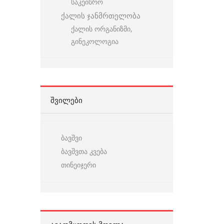
საკეისრო
ქალის ჯანმრთელობა
ქალის ორგანიზმი,
გინეკოლოგია
ᲨᲕᲘᲚᲔᲑᲘ
ბავშვი
ბავშვთა კვება
თინეიჯერი