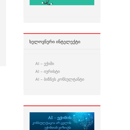
ᲮᲔᲚᲝᲕᲜᲣᲠᲘ ᲘᲜᲢᲔᲚᲔᲥᲢᲘ
AI – ექიმი
AI – იურისტი
AI – ბიზნეს კონსულტანტი