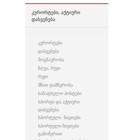
ᲙᲣᲠᲝᲠᲢᲔᲑᲘ, ᲐᲥᲢᲘᲣᲠᲘ
ᲓᲐᲡᲕᲔᲜᲔᲑᲐ
კურორტები
დასვენება
მოგზაურობა
ზღვა, რუჯი
რუჯი
მზით დამწვრობა
საზაფხულო პოსტები
სპორტი და აქტიური
დასვენება
სპორტული ნივთები
სპორტული ნივთები
გამოწერით