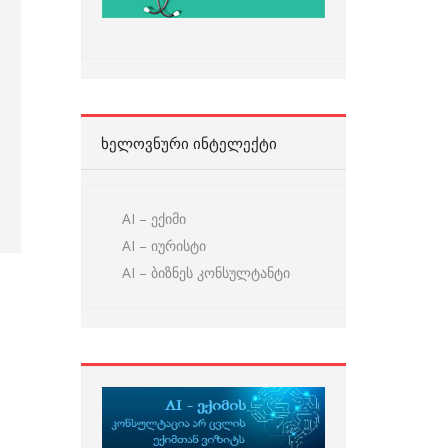
ᲮᲔᲚᲝᲕᲜᲣᲠᲘ ᲘᲜᲢᲔᲚᲔᲥᲢᲘ
AI – ექიმი
AI – იურისტი
AI – ბიზნეს კონსულტანტი