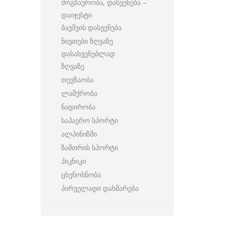
მოგზაურობა, დასვენება –
დაიჯესტი
ბავშვის დასვენება
ნივთები ზღვაზე
დასასვენებლად
ზღვაზე
თევზაობა
ლაშქრობა
ნადირობა
საჰაერო სპორტი
ალპინიზმი
ზამთრის სპორტი
პიკნიკი
ცხენოსნობა
პირველადი დახმარება