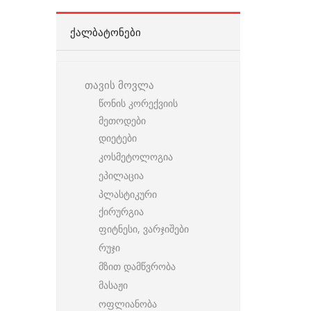
ᲥᲐᲚᲑᲐᲢᲝᲜᲔᲑᲘ
თავის მოვლა
წონის კორექვიის
მეთოდები
დიეტები
კოსმეტოლოგია
ეპილაცია
პლასტიკური
ქირურგია
ფიტნესი, ვარჯიშები
რუჯი
მზით დამწვრობა
მასაჟი
ოფლიანობა