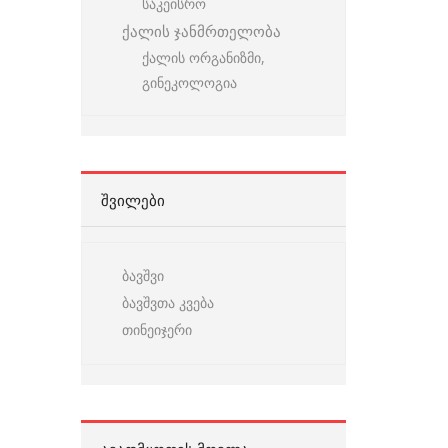
საკეისრო
ქალის ჯანმრთელობა
ქალის ორგანიზმი,
გინეკოლოგია
ᲨᲕᲘᲚᲔᲑᲘ
ბავშვი
ბავშვთა კვება
თინეიჯერი