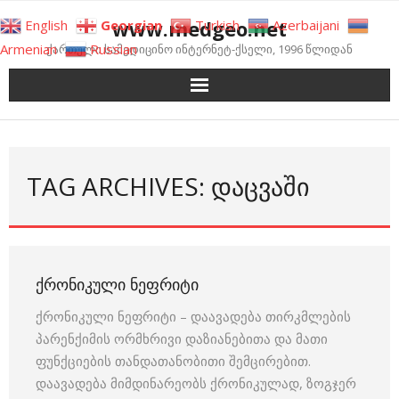
Skip
www.medgeo.net
English
Georgian
Turkish
Azerbaijani
to
Armenian
Russian
ქართული სამედიცინო ინტერნეტ-ქსელი, 1996 წლიდან
content
TAG ARCHIVES: ᲓᲐᲪᲕᲐᲨᲘ
ᲥᲠᲝᲜᲘᲙᲣᲚᲘ ᲜᲔᲤᲠᲘᲢᲘ
ქრონიკული ნეფრიტი – დაავადება თირკმლების
პარენქიმის ორმხრივი დაზიანებითა და მათი
ფუნქციების თანდათანობითი შემცირებით.
დაავადება მიმდინარეობს ქრონიკულად, ზოგჯერ