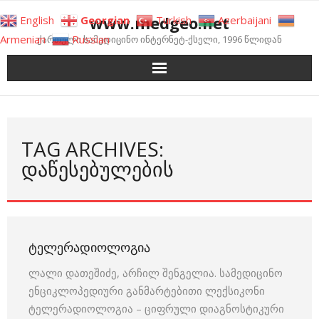
Skip
www.medgeo.net
English
Georgian
Turkish
Azerbaijani
to
Armenian
Russian
ქართული სამედიცინო ინტერნეტ-ქსელი, 1996 წლიდან
content
TAG ARCHIVES:
ᲓᲐᲬᲔᲡᲔᲑᲣᲚᲔᲑᲘᲡ
ᲢᲔᲚᲔᲠᲐᲓᲘᲝᲚᲝᲒᲘᲐ
ლალი დათეშიძე, არჩილ შენგელია. სამედიცინო
ენციკლოპედიური განმარტებითი ლექსიკონი
ტელერადიოლოგია – ციფრული დიაგნოსტიკური