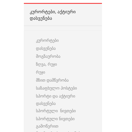
ᲙᲣᲠᲝᲠᲢᲔᲑᲘ, ᲐᲥᲢᲘᲣᲠᲘ
ᲓᲐᲡᲕᲔᲜᲔᲑᲐ
კურორტები
დასვენება
მოგზაურობა
ზღვა, რუჯი
რუჯი
მზით დამწვრობა
საზაფხულო პოსტები
სპორტი და აქტიური
დასვენება
სპორტული ნივთები
სპორტული ნივთები
გამოწერით