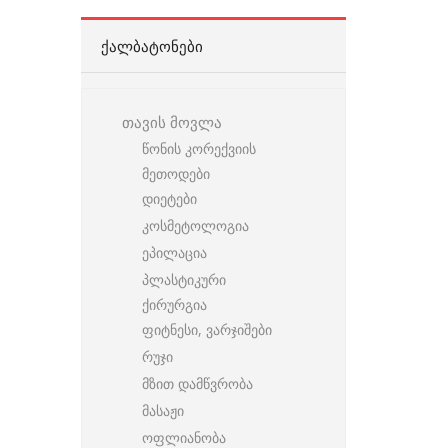
ᲥᲐᲚᲑᲐᲢᲝᲜᲔᲑᲘ
თავის მოვლა
წონის კორექვიის
მეთოდები
დიეტები
კოსმეტოლოგია
ეპილაცია
პლასტიკური
ქირურგია
ფიტნესი, ვარჯიშები
რუჯი
მზით დამწვრობა
მასაჟი
ოფლიანობა