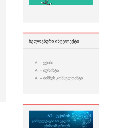
ᲮᲔᲚᲝᲕᲜᲣᲠᲘ ᲘᲜᲢᲔᲚᲔᲥᲢᲘ
AI – ექიმი
AI – იურისტი
AI – ბიზნეს კონსულტანტი