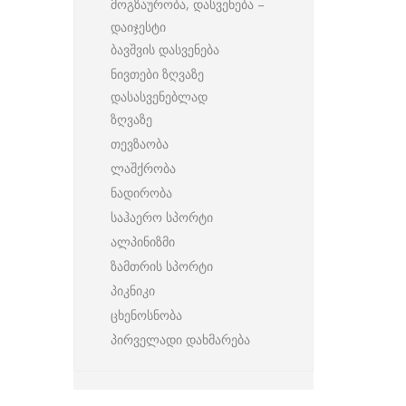
მოგზაურობა, დასვენება –
დაიჯესტი
ბავშვის დასვენება
ნივთები ზღვაზე
დასასვენებლად
ზღვაზე
თევზაობა
ლაშქრობა
ნადირობა
საჰაერო სპორტი
ალპინიზმი
ზამთრის სპორტი
პიკნიკი
ცხენოსნობა
პირველადი დახმარება