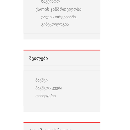
საკეისრო
ქალის ჯანმრთელობა
ქალის ორგანიზმი,
გინეკოლოგია
ᲨᲕᲘᲚᲔᲑᲘ
ბავშვი
ბავშვთა კვება
თინეიჯერი