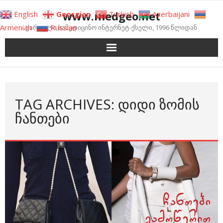
Skip
www.medgeo.net
English
Georgian
Turkish
Azerbaijani
to
Armenian
Russian
ქართული სამედიცინო ინტერნეტ-ქსელი, 1996 წლიდან
content
TAG ARCHIVES: ᲓᲘᲓᲘ ᲖᲝᲛᲘᲡ
ᲩᲐᲜᲗᲔᲑᲘ