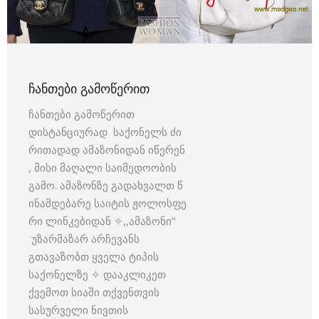
ᲩᲐᲜᲗᲔᲑᲘ ᲒᲐᲛᲝᲬᲔᲠᲘᲗ
ჩანთები გამოწერით
დისტანციურად საქონელს ძი
რითადად ამაზონიდან იწერენ
, მისი მაღალი საიმედოობის
გამო. ამაზონზე გადახვალთ წ
ინამდებარე საიტის ჟოლოსფე
რი ლინკებიდან ✧,,ამაზონი”
უზარმაზარ არჩევანს
გთავაზობთ ყველა ტიპის
საქონელზე ✧ დააკლიკეთ
ქვემოთ სიაში თქვენთვის
სასურველი ნივთის