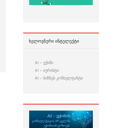
ᲮᲔᲚᲝᲕᲜᲣᲠᲘ ᲘᲜᲢᲔᲚᲔᲥᲢᲘ
AI – ექიმი
AI – იურისტი
AI – ბიზნეს კონსულტანტი