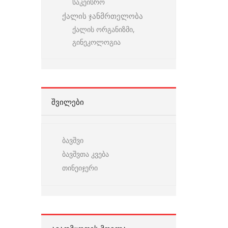
საკეისრო
ქალის ჯანმრთელობა
ქალის ორგანიზმი,
გინეკოლოგია
ᲨᲕᲘᲚᲔᲑᲘ
ბავშვი
ბავშვთა კვება
თინეიჯერი