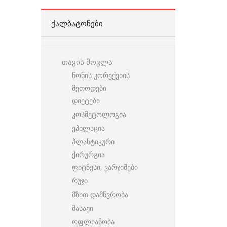
ᲥᲐᲚᲑᲐᲢᲝᲜᲔᲑᲘ
თავის მოვლა
წონის კორექვიის
მეთოდები
დიეტები
კოსმეტოლოგია
ეპილაცია
პლასტიკური
ქირურგია
ფიტნესი, ვარჯიშები
რუჯი
მზით დამწვრობა
მასაჟი
ოფლიანობა