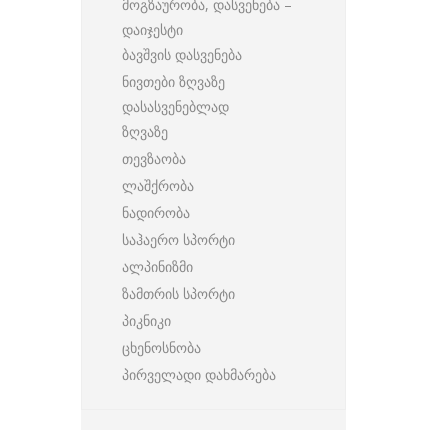
მოგზაურობა, დასვენება –
დაიჯესტი
ბავშვის დასვენება
ნივთები ზღვაზე
დასასვენებლად
ზღვაზე
თევზაობა
ლაშქრობა
ნადირობა
საჰაერო სპორტი
ალპინიზმი
ზამთრის სპორტი
პიკნიკი
ცხენოსნობა
პირველადი დახმარება