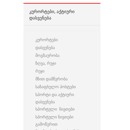
ᲙᲣᲠᲝᲠᲢᲔᲑᲘ, ᲐᲥᲢᲘᲣᲠᲘ
ᲓᲐᲡᲕᲔᲜᲔᲑᲐ
კურორტები
დასვენება
მოგზაურობა
ზღვა, რუჯი
რუჯი
მზით დამწვრობა
საზაფხულო პოსტები
სპორტი და აქტიური
დასვენება
სპორტული ნივთები
სპორტული ნივთები
გამოწერით