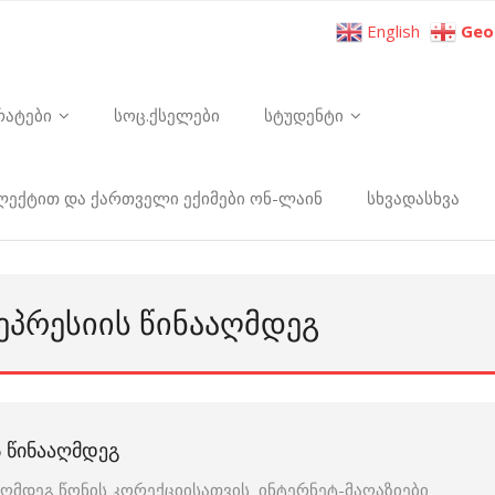
English
Geo
რატები
სოც.ქსელები
სტუდენტი
ელექტით და ქართველი ექიმები ონ-ლაინ
სხვადასხვა
ᲔᲞᲠᲔᲡᲘᲘᲡ ᲬᲘᲜᲐᲐᲦᲛᲓᲔᲒ
Ს ᲬᲘᲜᲐᲐᲦᲛᲓᲔᲒ
ააღმდეგ წონის კორექციისათვის ინტერნეტ-მაღაზიები