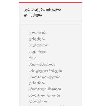
ᲙᲣᲠᲝᲠᲢᲔᲑᲘ, ᲐᲥᲢᲘᲣᲠᲘ
ᲓᲐᲡᲕᲔᲜᲔᲑᲐ
კურორტები
დასვენება
მოგზაურობა
ზღვა, რუჯი
რუჯი
მზით დამწვრობა
საზაფხულო პოსტები
სპორტი და აქტიური
დასვენება
სპორტული ნივთები
სპორტული ნივთები
გამოწერით