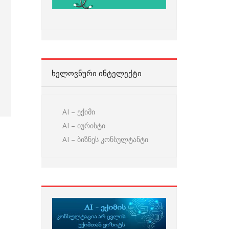
ᲮᲔᲚᲝᲕᲜᲣᲠᲘ ᲘᲜᲢᲔᲚᲔᲥᲢᲘ
AI – ექიმი
AI – იურისტი
AI – ბიზნეს კონსულტანტი