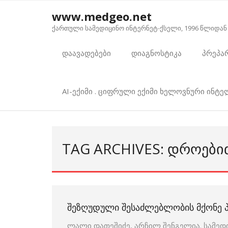
Skip
www.medgeo.net
to
ქართული სამედიცინო ინტერნეტ-ქსელი, 1996 წლიდან
content
დაავადებები
დიაგნოსტიკა
პრეპა
AI-ექიმი . ციფრული ექიმი ხელოვნური ინტ
TAG ARCHIVES: ᲓᲠᲝᲔᲑᲘ
ᲨᲔᲖᲦᲣᲓᲣᲚᲘ ᲨᲔᲡᲐᲫᲚᲔᲑᲚᲝᲑᲘᲡ ᲛᲥᲝᲜᲔ 
ლალი დათეშიძე, არჩილ შენგელია. სამედ