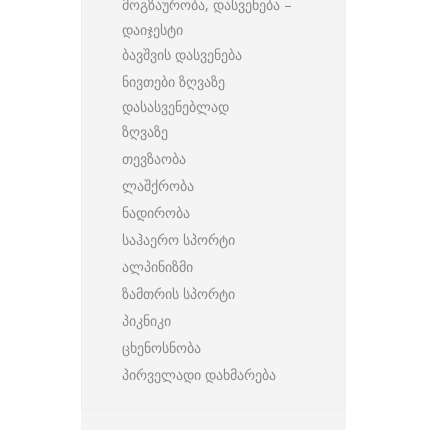
მოგზაურობა, დასვენება –
დაიჯესტი
ბავშვის დასვენება
ნივთები ზღვაზე
დასასვენებლად
ზღვაზე
თევზაობა
ლაშქრობა
ნადირობა
საჰაერო სპორტი
ალპინიზმი
ზამთრის სპორტი
პიკნიკი
ცხენოსნობა
პირველადი დახმარება