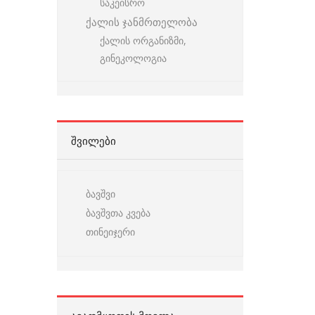
საკეისრო
ქალის ჯანმრთელობა
ქალის ორგანიზმი,
გინეკოლოგია
ᲨᲕᲘᲚᲔᲑᲘ
ბავშვი
ბავშვთა კვება
თინეიჯერი