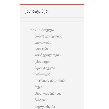
ᲥᲐᲚᲑᲐᲢᲝᲜᲔᲑᲘ
თავის მოვლა
წონის კორექვიის
მეთოდები
დიეტები
კოსმეტოლოგია
ეპილაცია
პლასტიკური
ქირურგია
ფიტნესი, ვარჯიშები
რუჯი
მზით დამწვრობა
მასაჟი
ოფლიანობა