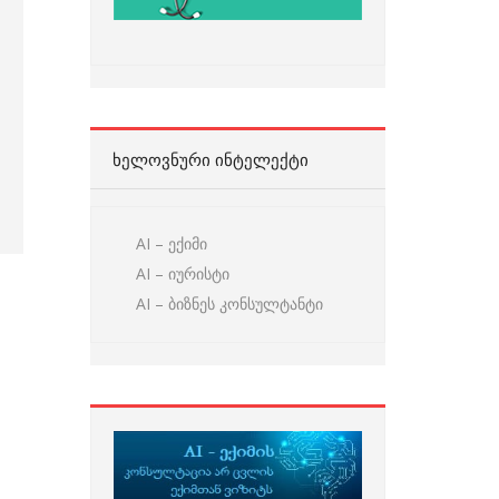
ᲮᲔᲚᲝᲕᲜᲣᲠᲘ ᲘᲜᲢᲔᲚᲔᲥᲢᲘ
AI – ექიმი
AI – იურისტი
AI – ბიზნეს კონსულტანტი