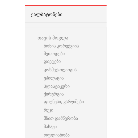
ᲥᲐᲚᲑᲐᲢᲝᲜᲔᲑᲘ
თავის მოვლა
წონის კორექვიის
მეთოდები
დიეტები
კოსმეტოლოგია
ეპილაცია
პლასტიკური
ქირურგია
ფიტნესი, ვარჯიშები
რუჯი
მზით დამწვრობა
მასაჟი
ოფლიანობა