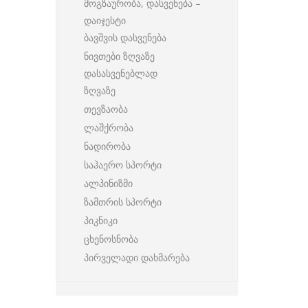
მოგზაურობა, დასვენება –
დაიჯესტი
ბავშვის დასვენება
ნივთები ზღვაზე
დასასვენებლად
ზღვაზე
თევზაობა
ლაშქრობა
ნადირობა
საჰაერო სპორტი
ალპინიზმი
ზამთრის სპორტი
პიკნიკი
ცხენოსნობა
პირველადი დახმარება