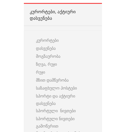
ᲙᲣᲠᲝᲠᲢᲔᲑᲘ, ᲐᲥᲢᲘᲣᲠᲘ
ᲓᲐᲡᲕᲔᲜᲔᲑᲐ
კურორტები
დასვენება
მოგზაურობა
ზღვა, რუჯი
რუჯი
მზით დამწვრობა
საზაფხულო პოსტები
სპორტი და აქტიური
დასვენება
სპორტული ნივთები
სპორტული ნივთები
გამოწერით