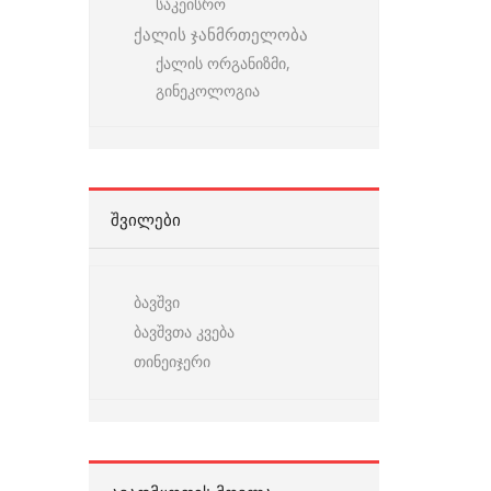
საკეისრო
ქალის ჯანმრთელობა
ქალის ორგანიზმი,
გინეკოლოგია
ᲨᲕᲘᲚᲔᲑᲘ
ბავშვი
ბავშვთა კვება
თინეიჯერი