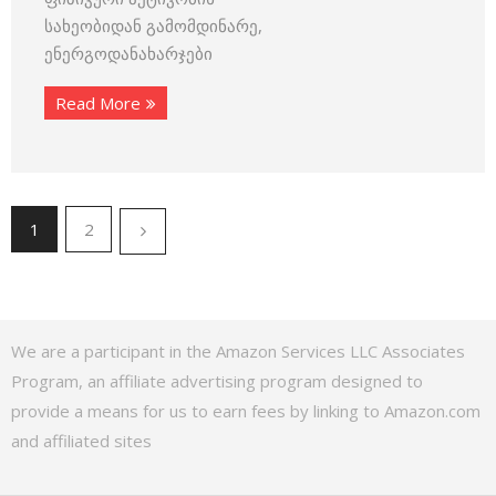
სახეობიდან გამომდინარე,
ენერგოდანახარჯები
Read More
1
2
We are a participant in the Amazon Services LLC Associates
Program, an affiliate advertising program designed to
provide a means for us to earn fees by linking to Amazon.com
and affiliated sites