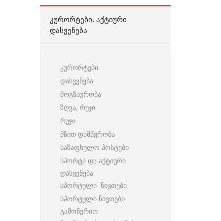
ᲙᲣᲠᲝᲠᲢᲔᲑᲘ, ᲐᲥᲢᲘᲣᲠᲘ
ᲓᲐᲡᲕᲔᲜᲔᲑᲐ
კურორტები
დასვენება
მოგზაურობა
ზღვა, რუჯი
რუჯი
მზით დამწვრობა
საზაფხულო პოსტები
სპორტი და აქტიური
დასვენება
სპორტული ნივთები
სპორტული ნივთები
გამოწერით