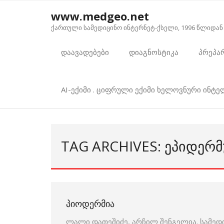
Skip
www.medgeo.net
to
ქართული სამედიცინო ინტერნეტ-ქსელი, 1996 წლიდან
content
დაავადებები
დიაგნოსტიკა
პრეპა
AI-ექიმი . ციფრული ექიმი ხელოვნური ინტ
TAG ARCHIVES: ᲔᲞᲘᲓᲔᲠ
ᲞᲘᲝᲓᲔᲠᲛᲘᲐ
ლალი დათეშიძე, არჩილ შენგელია. სამედ