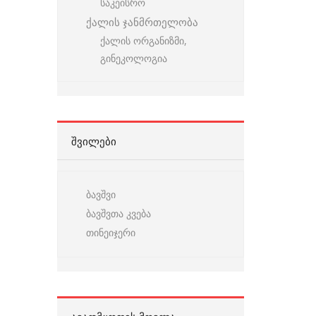
საკეისრო
ქალის ჯანმრთელობა
ქალის ორგანიზმი,
გინეკოლოგია
ᲨᲕᲘᲚᲔᲑᲘ
ბავშვი
ბავშვთა კვება
თინეიჯერი