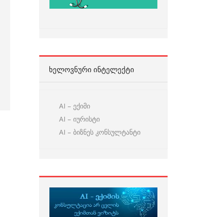
ᲮᲔᲚᲝᲕᲜᲣᲠᲘ ᲘᲜᲢᲔᲚᲔᲥᲢᲘ
AI – ექიმი
AI – იურისტი
AI – ბიზნეს კონსულტანტი