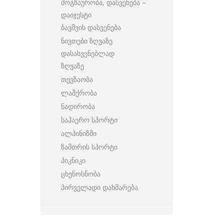
მოგზაურობა, დასვენება –
დაიჯესტი
ბავშვის დასვენება
ნივთები ზღვაზე
დასასვენებლად
ზღვაზე
თევზაობა
ლაშქრობა
ნადირობა
საჰაერო სპორტი
ალპინიზმი
ზამთრის სპორტი
პიკნიკი
ცხენოსნობა
პირველადი დახმარება