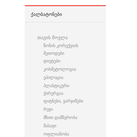
ᲥᲐᲚᲑᲐᲢᲝᲜᲔᲑᲘ
თავის მოვლა
წონის კორექვიის
მეთოდები
დიეტები
კოსმეტოლოგია
ეპილაცია
პლასტიკური
ქირურგია
ფიტნესი, ვარჯიშები
რუჯი
მზით დამწვრობა
მასაჟი
ოფლიანობა