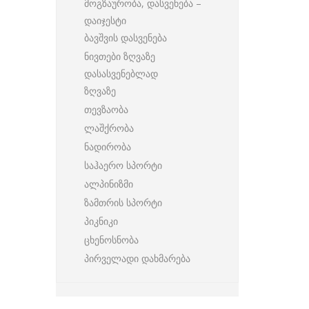
მოგზაურობა, დასვენება –
დაიჯესტი
ბავშვის დასვენება
ნივთები ზღვაზე
დასასვენებლად
ზღვაზე
თევზაობა
ლაშქრობა
ნადირობა
საჰაერო სპორტი
ალპინიზმი
ზამთრის სპორტი
პიკნიკი
ცხენოსნობა
პირველადი დახმარება