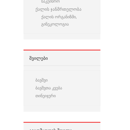
საკეისრო
ქალის ჯანმრთელობა
ქალის ორგანიზმი,
გინეკოლოგია
ᲨᲕᲘᲚᲔᲑᲘ
ბავშვი
ბავშვთა კვება
თინეიჯერი