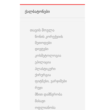
ᲥᲐᲚᲑᲐᲢᲝᲜᲔᲑᲘ
თავის მოვლა
წონის კორექვიის
მეთოდები
დიეტები
კოსმეტოლოგია
ეპილაცია
პლასტიკური
ქირურგია
ფიტნესი, ვარჯიშები
რუჯი
მზით დამწვრობა
მასაჟი
ოფლიანობა