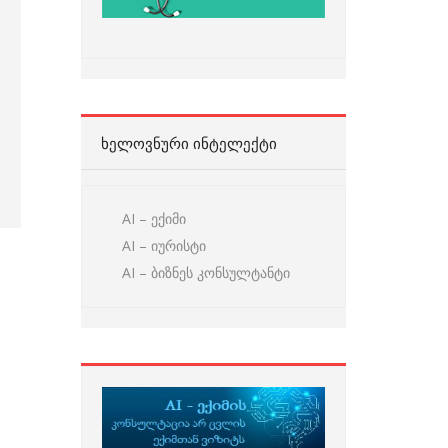
ᲮᲔᲚᲝᲕᲜᲣᲠᲘ ᲘᲜᲢᲔᲚᲔᲥᲢᲘ
AI – ექიმი
AI – იურისტი
AI – ბიზნეს კონსულტანტი