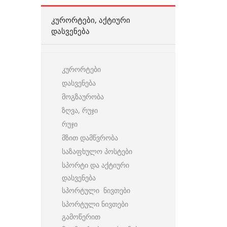
ᲙᲣᲠᲝᲠᲢᲔᲑᲘ, ᲐᲥᲢᲘᲣᲠᲘ
ᲓᲐᲡᲕᲔᲜᲔᲑᲐ
კურორტები
დასვენება
მოგზაურობა
ზღვა, რუჯი
რუჯი
მზით დამწვრობა
საზაფხულო პოსტები
სპორტი და აქტიური
დასვენება
სპორტული ნივთები
სპორტული ნივთები
გამოწერით