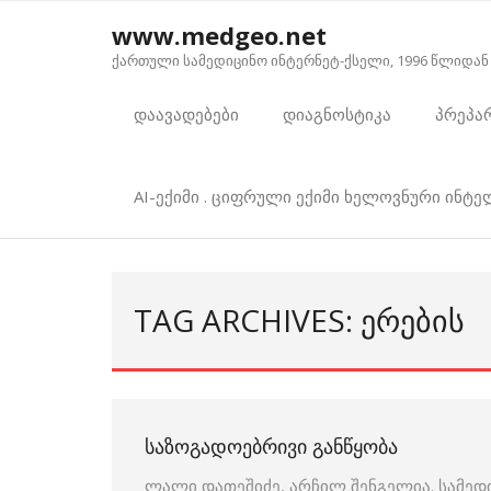
Skip
www.medgeo.net
to
ქართული სამედიცინო ინტერნეტ-ქსელი, 1996 წლიდან
content
დაავადებები
დიაგნოსტიკა
პრეპა
AI-ექიმი . ციფრული ექიმი ხელოვნური ინტ
TAG ARCHIVES: ᲔᲠᲔᲑᲘᲡ
ᲡᲐᲖᲝᲒᲐᲓᲝᲔᲑᲠᲘᲕᲘ ᲒᲐᲜᲬᲧᲝᲑᲐ
ლალი დათეშიძე, არჩილ შენგელია. სამედ