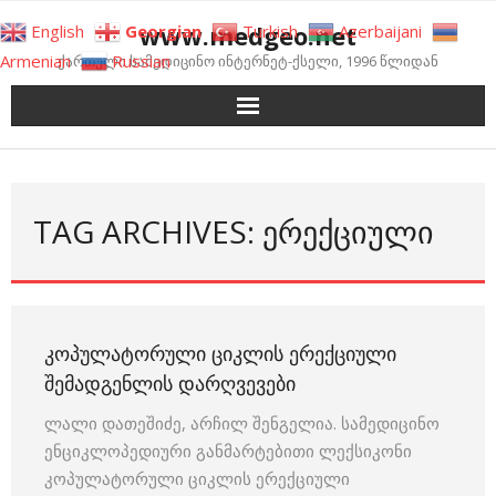
Skip
www.medgeo.net
English
Georgian
Turkish
Azerbaijani
to
Armenian
Russian
ქართული სამედიცინო ინტერნეტ-ქსელი, 1996 წლიდან
content
TAG ARCHIVES: ᲔᲠᲔᲥᲪᲘᲣᲚᲘ
ᲙᲝᲞᲣᲚᲐᲢᲝᲠᲣᲚᲘ ᲪᲘᲙᲚᲘᲡ ᲔᲠᲔᲥᲪᲘᲣᲚᲘ
ᲨᲔᲛᲐᲓᲒᲔᲜᲚᲘᲡ ᲓᲐᲠᲦᲕᲔᲕᲔᲑᲘ
ლალი დათეშიძე, არჩილ შენგელია. სამედიცინო
ენციკლოპედიური განმარტებითი ლექსიკონი
კოპულატორული ციკლის ერექციული