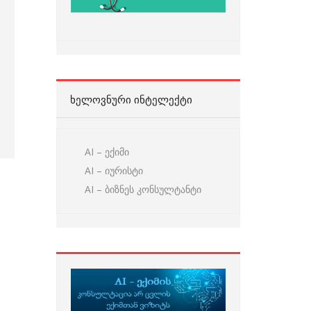
ᲮᲔᲚᲝᲕᲜᲣᲠᲘ ᲘᲜᲢᲔᲚᲔᲥᲢᲘ
AI – ექიმი
AI – იურისტი
AI – ბიზნეს კონსულტანტი