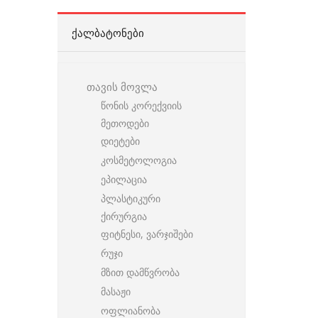
ᲥᲐᲚᲑᲐᲢᲝᲜᲔᲑᲘ
თავის მოვლა
წონის კორექვიის
მეთოდები
დიეტები
კოსმეტოლოგია
ეპილაცია
პლასტიკური
ქირურგია
ფიტნესი, ვარჯიშები
რუჯი
მზით დამწვრობა
მასაჟი
ოფლიანობა