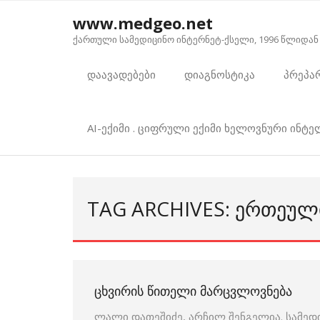
Skip
www.medgeo.net
to
ქართული სამედიცინო ინტერნეტ-ქსელი, 1996 წლიდან
content
დაავადებები
დიაგნოსტიკა
პრეპა
AI-ექიმი . ციფრული ექიმი ხელოვნური ინტ
TAG ARCHIVES: ᲔᲠᲗᲔᲣᲚ
ᲪᲮᲕᲘᲠᲘᲡ ᲬᲘᲗᲔᲚᲘ ᲛᲐᲠᲪᲕᲚᲝᲕᲜᲔᲑᲐ
ლალი დათეშიძე, არჩილ შენგელია. სამედ