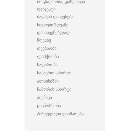
მოგზაურობა, დასვენება –
დაიჯესტი
ბავშვის დასვენება
ნივთები ზღვაზე
დასასვენებლად
ზღვაზე
თევზაობა
ლაშქრობა
ნადირობა
საჰაერო სპორტი
ალპინიზმი
ზამთრის სპორტი
პიკნიკი
ცხენოსნობა
პირველადი დახმარება