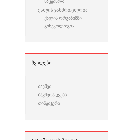
საკეისრო
ქალის ჯანმრთელობა
ქალის ორგანიზმი,
გინეკოლოგია
ᲨᲕᲘᲚᲔᲑᲘ
ბავშვი
ბავშვთა კვება
თინეიჯერი