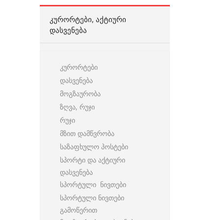
ᲙᲣᲠᲝᲠᲢᲔᲑᲘ, ᲐᲥᲢᲘᲣᲠᲘ
ᲓᲐᲡᲕᲔᲜᲔᲑᲐ
კურორტები
დასვენება
მოგზაურობა
ზღვა, რუჯი
რუჯი
მზით დამწვრობა
საზაფხულო პოსტები
სპორტი და აქტიური
დასვენება
სპორტული ნივთები
სპორტული ნივთები
გამოწერით