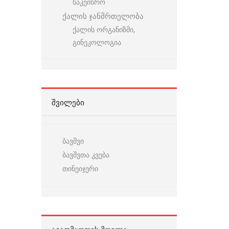
საკეისრო
ქალის ჯანმრთელობა
ქალის ორგანიზმი,
გინეკოლოგია
ᲨᲕᲘᲚᲔᲑᲘ
ბავშვი
ბავშვთა კვება
თინეიჯერი