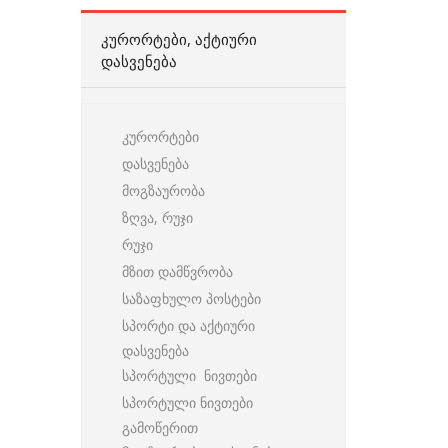
ᲙᲣᲠᲝᲠᲢᲔᲑᲘ, ᲐᲥᲢᲘᲣᲠᲘ
ᲓᲐᲡᲕᲔᲜᲔᲑᲐ
კურორტები
დასვენება
მოგზაურობა
ზღვა, რუჯი
რუჯი
მზით დამწვრობა
საზაფხულო პოსტები
სპორტი და აქტიური
დასვენება
სპორტული ნივთები
სპორტული ნივთები
გამოწერით