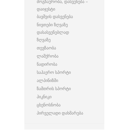
მოგზაურობა, დასვენება –
დაიჯესტი
ბავშვის დასვენება
ნივთები ზღვაზე
დასასვენებლად
ზღვაზე
თევზაობა
ლაშქრობა
ნადირობა
საჰაერო სპორტი
ალპინიზმი
ზამთრის სპორტი
პიკნიკი
ცხენოსნობა
პირველადი დახმარება