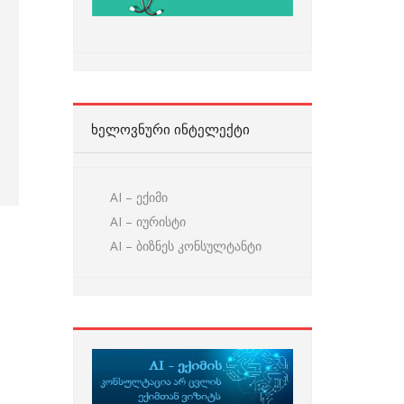
ᲮᲔᲚᲝᲕᲜᲣᲠᲘ ᲘᲜᲢᲔᲚᲔᲥᲢᲘ
AI – ექიმი
AI – იურისტი
AI – ბიზნეს კონსულტანტი