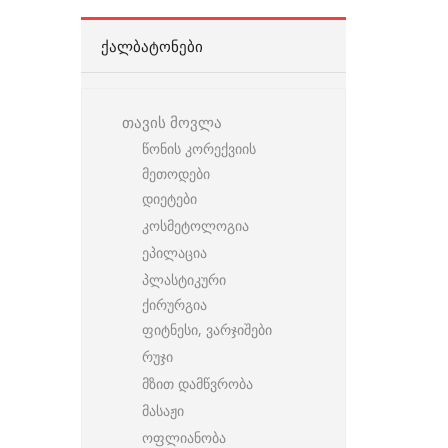
ᲥᲐᲚᲑᲐᲢᲝᲜᲔᲑᲘ
თავის მოვლა
წონის კორექვიის
მეთოდები
დიეტები
კოსმეტოლოგია
ეპილაცია
პლასტიკური
ქირურგია
ფიტნესი, ვარჯიშები
რუჯი
მზით დამწვრობა
მასაჟი
ოფლიანობა