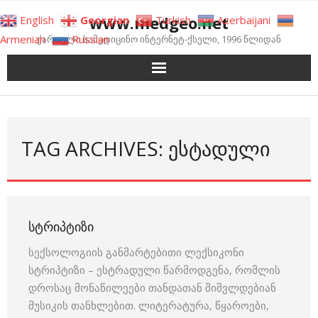
Skip
www.medgeo.net
English
Georgian
Turkish
Azerbaijani
to
Armenian
Russian
ქართული სამედიცინო ინტერნეტ-ქსელი, 1996 წლიდან
content
TAG ARCHIVES: ᲔᲡᲢᲐᲓᲣᲚᲘ
ᲡᲢᲠᲘᲞᲢᲘᲖᲘ
სექსოლოგიის განმარტებითი ლექსიკონი
სტრიპტიზი – ესტრადული წარმოდგენა, რომლის
დროსაც მონაწილეები თანდათან შიშვლდებიან
მუსიკის თანხლებით. ლიტერატურა, წყაროები,