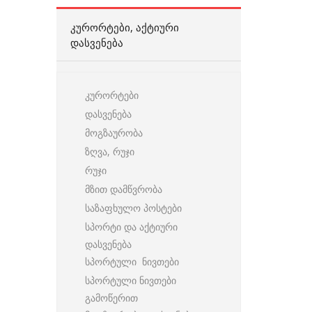
ᲙᲣᲠᲝᲠᲢᲔᲑᲘ, ᲐᲥᲢᲘᲣᲠᲘ
ᲓᲐᲡᲕᲔᲜᲔᲑᲐ
კურორტები
დასვენება
მოგზაურობა
ზღვა, რუჯი
რუჯი
მზით დამწვრობა
საზაფხულო პოსტები
სპორტი და აქტიური
დასვენება
სპორტული ნივთები
სპორტული ნივთები
გამოწერით