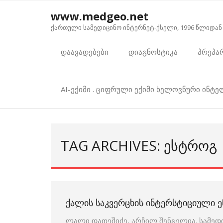
Skip
www.medgeo.net
to
ქართული სამედიცინო ინტერნეტ-ქსელი, 1996 წლიდან
content
დაავადებები
დიაგნოსტიკა
პრეპა
AI-ექიმი . ციფრული ექიმი ხელოვნური ინტ
TAG ARCHIVES: ᲔᲡᲢᲠᲝᲒ
ᲥᲐᲚᲘᲡ ᲡᲐᲙᲕᲔᲠᲪᲮᲘᲡ ᲘᲜᲢᲔᲠᲡᲢᲘᲪᲘᲣᲚᲘ 
ლალი დათეშიძე, არჩილ შენგელია. სამედ