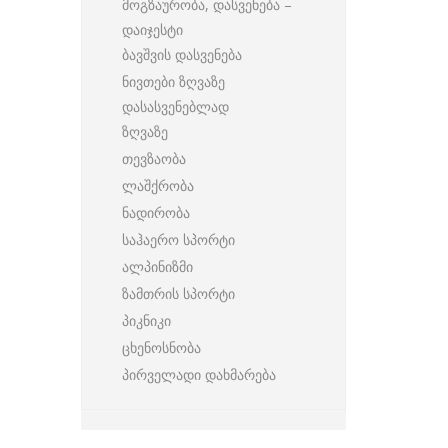
მოგზაურობა, დასვენება –
დაიჯესტი
ბავშვის დასვენება
ნივთები ზღვაზე
დასასვენებლად
ზღვაზე
თევზაობა
ლაშქრობა
ნადირობა
საჰაერო სპორტი
ალპინიზმი
ზამთრის სპორტი
პიკნიკი
ცხენოსნობა
პირველადი დახმარება