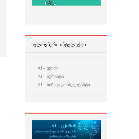
ᲮᲔᲚᲝᲕᲜᲣᲠᲘ ᲘᲜᲢᲔᲚᲔᲥᲢᲘ
AI – ექიმი
AI – იურისტი
AI – ბიზნეს კონსულტანტი