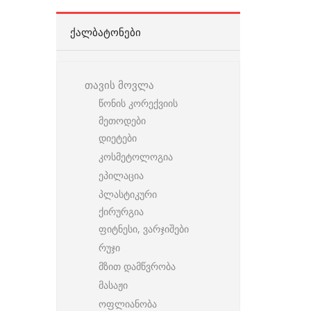
ᲥᲐᲚᲑᲐᲢᲝᲜᲔᲑᲘ
თავის მოვლა
წონის კორექვიის
მეთოდები
დიეტები
კოსმეტოლოგია
ეპილაცია
პლასტიკური
ქირურგია
ფიტნესი, ვარჯიშები
რუჯი
მზით დამწვრობა
მასაჟი
ოფლიანობა