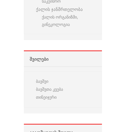
საკეისრო
ქალის ჯანმრთელობა
ქალის ორგანიზმი,
გინეკოლოგია
ᲨᲕᲘᲚᲔᲑᲘ
ბავშვი
ბავშვთა კვება
თინეიჯერი