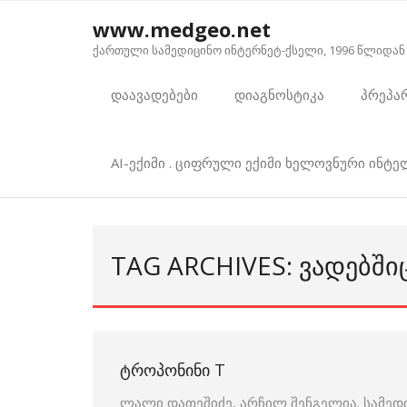
Skip
www.medgeo.net
to
ქართული სამედიცინო ინტერნეტ-ქსელი, 1996 წლიდან
content
დაავადებები
დიაგნოსტიკა
პრეპა
AI-ექიმი . ციფრული ექიმი ხელოვნური ინტ
TAG ARCHIVES: ᲕᲐᲓᲔᲑᲨᲘ
ᲢᲠᲝᲞᲝᲜᲘᲜᲘ Т
ლალი დათეშიძე, არჩილ შენგელია. სამედ