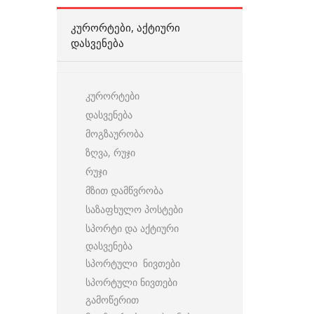
ᲙᲣᲠᲝᲠᲢᲔᲑᲘ, ᲐᲥᲢᲘᲣᲠᲘ
ᲓᲐᲡᲕᲔᲜᲔᲑᲐ
კურორტები
დასვენება
მოგზაურობა
ზღვა, რუჯი
რუჯი
მზით დამწვრობა
საზაფხულო პოსტები
სპორტი და აქტიური
დასვენება
სპორტული ნივთები
სპორტული ნივთები
გამოწერით