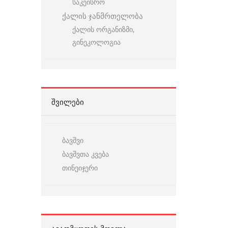
საკეისრო
ქალის ჯანმრთელობა
ქალის ორგანიზმი,
გინეკოლოგია
ᲨᲕᲘᲚᲔᲑᲘ
ბავშვი
ბავშვთა კვება
თინეიჯერი