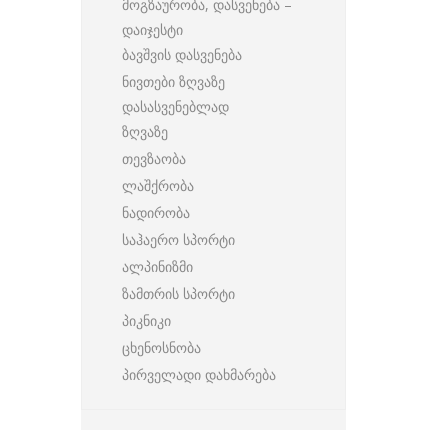
მოგზაურობა, დასვენება –
დაიჯესტი
ბავშვის დასვენება
ნივთები ზღვაზე
დასასვენებლად
ზღვაზე
თევზაობა
ლაშქრობა
ნადირობა
საჰაერო სპორტი
ალპინიზმი
ზამთრის სპორტი
პიკნიკი
ცხენოსნობა
პირველადი დახმარება