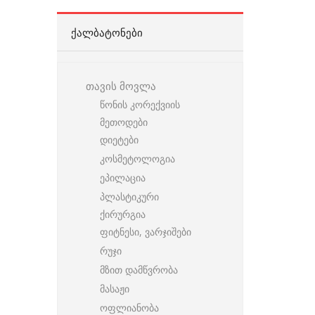
ᲥᲐᲚᲑᲐᲢᲝᲜᲔᲑᲘ
თავის მოვლა
წონის კორექვიის
მეთოდები
დიეტები
კოსმეტოლოგია
ეპილაცია
პლასტიკური
ქირურგია
ფიტნესი, ვარჯიშები
რუჯი
მზით დამწვრობა
მასაჟი
ოფლიანობა