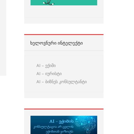
ᲮᲔᲚᲝᲕᲜᲣᲠᲘ ᲘᲜᲢᲔᲚᲔᲥᲢᲘ
AI – ექიმი
AI – იურისტი
AI – ბიზნეს კონსულტანტი