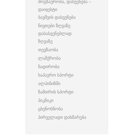
მოგზაურობა, დასვენება –
დაიჯესტი
ბავშვის დასვენება
ნივთები ზღვაზე
დასასვენებლად
ზღვაზე
თევზაობა
ლაშქრობა
ნადირობა
საჰაერო სპორტი
ალპინიზმი
ზამთრის სპორტი
პიკნიკი
ცხენოსნობა
პირველადი დახმარება