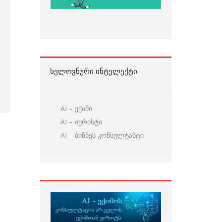
ᲮᲔᲚᲝᲕᲜᲣᲠᲘ ᲘᲜᲢᲔᲚᲔᲥᲢᲘ
AI – ექიმი
AI – იურისტი
AI – ბიზნეს კონსულტანტი