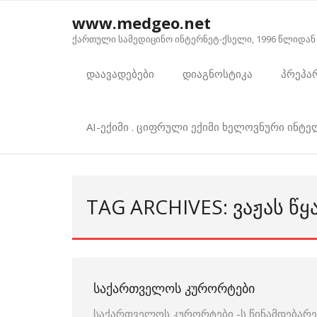
Skip
www.medgeo.net
to
ქართული სამედიცინო ინტერნეტ-ქსელი, 1996 წლიდან
content
დაავადებები
დიაგნოსტიკა
პრეპა
AI-ექიმი . ციფრული ექიმი ხელოვნური ინტ
TAG ARCHIVES: ᲕᲐᲟᲐᲡ Წ
ᲡᲐᲥᲐᲠᲗᲕᲔᲚᲝᲡ ᲙᲣᲠᲝᲠᲢᲔᲑᲘ
საქართველოს კურორტები -ს წინამდებარე