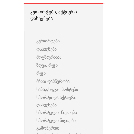
ᲙᲣᲠᲝᲠᲢᲔᲑᲘ, ᲐᲥᲢᲘᲣᲠᲘ
ᲓᲐᲡᲕᲔᲜᲔᲑᲐ
კურორტები
დასვენება
მოგზაურობა
ზღვა, რუჯი
რუჯი
მზით დამწვრობა
საზაფხულო პოსტები
სპორტი და აქტიური
დასვენება
სპორტული ნივთები
სპორტული ნივთები
გამოწერით