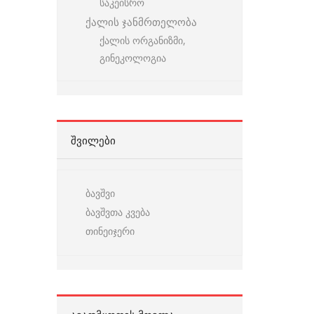
საკეისრო
ქალის ჯანმრთელობა
ქალის ორგანიზმი,
გინეკოლოგია
ᲨᲕᲘᲚᲔᲑᲘ
ბავშვი
ბავშვთა კვება
თინეიჯერი