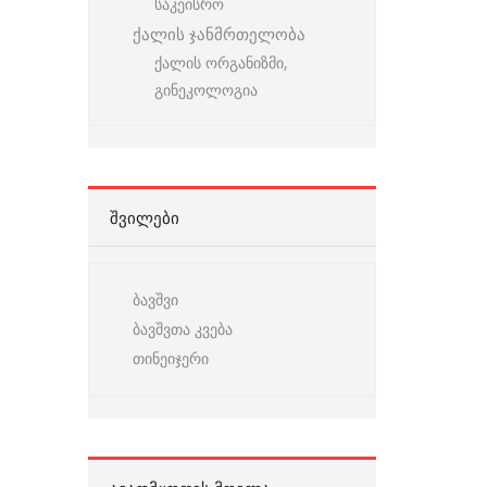
საკეისრო
ქალის ჯანმრთელობა
ქალის ორგანიზმი,
გინეკოლოგია
ᲨᲕᲘᲚᲔᲑᲘ
ბავშვი
ბავშვთა კვება
თინეიჯერი