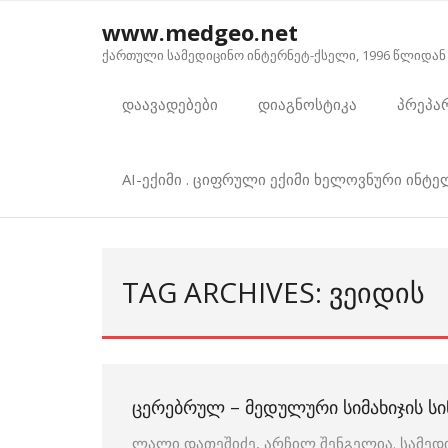
Skip
www.medgeo.net
to
ქართული სამედიცინო ინტერნეტ-ქსელი, 1996 წლიდან
content
დაავადებები
დიაგნოსტიკა
პრეპა
AI-ექიმი . ციფრული ექიმი ხელოვნური ინტ
TAG ARCHIVES: ᲕᲔᲘᲓᲘᲡ
ᲪᲔᲠᲔᲑᲠᲣᲚ – ᲛᲔᲓᲣᲚᲣᲠᲘ ᲡᲘᲛᲐᲮᲘᲯᲘᲡ Ს
ლალი დათეშიძე, არჩილ შენგელია. სამედ