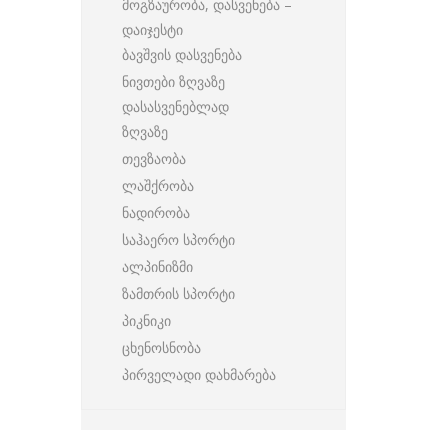
მოგზაურობა, დასვენება –
დაიჯესტი
ბავშვის დასვენება
ნივთები ზღვაზე
დასასვენებლად
ზღვაზე
თევზაობა
ლაშქრობა
ნადირობა
საჰაერო სპორტი
ალპინიზმი
ზამთრის სპორტი
პიკნიკი
ცხენოსნობა
პირველადი დახმარება