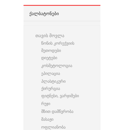
ᲥᲐᲚᲑᲐᲢᲝᲜᲔᲑᲘ
თავის მოვლა
წონის კორექვიის
მეთოდები
დიეტები
კოსმეტოლოგია
ეპილაცია
პლასტიკური
ქირურგია
ფიტნესი, ვარჯიშები
რუჯი
მზით დამწვრობა
მასაჟი
ოფლიანობა