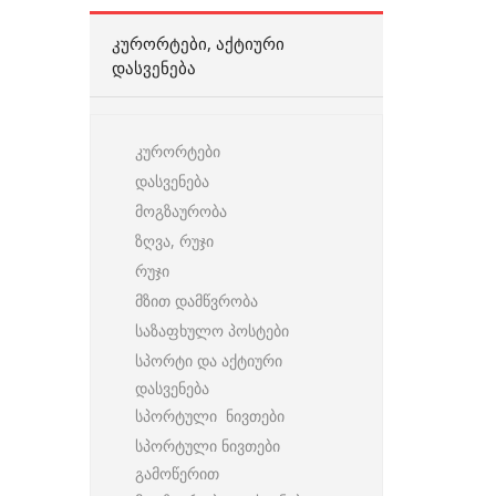
ᲙᲣᲠᲝᲠᲢᲔᲑᲘ, ᲐᲥᲢᲘᲣᲠᲘ
ᲓᲐᲡᲕᲔᲜᲔᲑᲐ
კურორტები
დასვენება
მოგზაურობა
ზღვა, რუჯი
რუჯი
მზით დამწვრობა
საზაფხულო პოსტები
სპორტი და აქტიური
დასვენება
სპორტული ნივთები
სპორტული ნივთები
გამოწერით