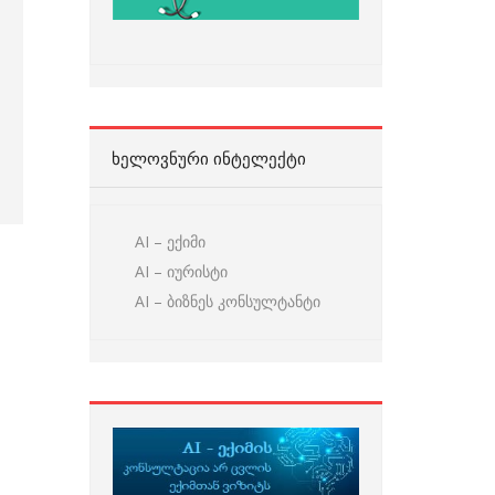
ᲮᲔᲚᲝᲕᲜᲣᲠᲘ ᲘᲜᲢᲔᲚᲔᲥᲢᲘ
AI – ექიმი
AI – იურისტი
AI – ბიზნეს კონსულტანტი