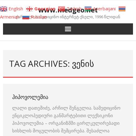
Skip
www.medgeo.net
English
Georgian
Turkish
Azerbaijani
to
Armenian
Russian
ქართული სამედიცინო ინტერნეტ-ქსელი, 1996 წლიდან
content
TAG ARCHIVES: ᲕᲔᲜᲘᲡ
ᲰᲘᲞᲝᲕᲝᲚᲔᲛᲘᲐ
ლალი დათეშიძე, არჩილ შენგელია. სამედიცინო
ენციკლოპედიური განმარტებითი ლექსიკონი
ჰიპოვოლემია – ორგანიზმში ცირლკულირებადი
სისხლის მოცულობის შემცირება. შესაძლოა