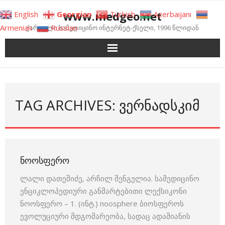
Skip
www.medgeo.net
English
Georgian
Turkish
Azerbaijani
to
Armenian
Russian
ქართული სამედიცინო ინტერნეტ-ქსელი, 1996 წლიდან
content
TAG ARCHIVES: ᲕᲔᲠᲜᲐᲓᲡᲙᲘᲛ
ᲜᲝᲝᲡᲤᲔᲠᲝ
ლალი დათეშიძე, არჩილ შენგელია. სამედიცინო
ენციკლოპედიური განმარტებითი ლექსიკონი
ნოოსფერო – 1. (ინტ.) noosphere ბიოსფეროს
ევოლუციური მდგომარეობა, სადაც ადამიანის