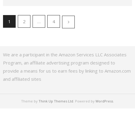
1
2
…
4
We are a participant in the Amazon Services LLC Associates
Program, an affiliate advertising program designed to
provide a means for us to earn fees by linking to Amazon.com
and affiliated sites
Theme by
Think Up Themes Ltd
. Powered by
WordPress
.