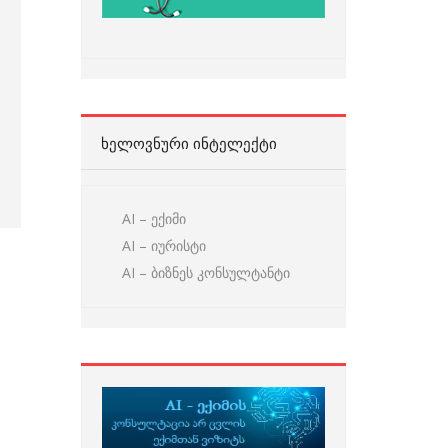
ᲮᲔᲚᲝᲕᲜᲣᲠᲘ ᲘᲜᲢᲔᲚᲔᲥᲢᲘ
AI – ექიმი
AI – იურისტი
AI – ბიზნეს კონსულტანტი