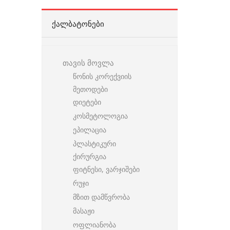
ᲥᲐᲚᲑᲐᲢᲝᲜᲔᲑᲘ
თავის მოვლა
წონის კორექვიის
მეთოდები
დიეტები
კოსმეტოლოგია
ეპილაცია
პლასტიკური
ქირურგია
ფიტნესი, ვარჯიშები
რუჯი
მზით დამწვრობა
მასაჟი
ოფლიანობა