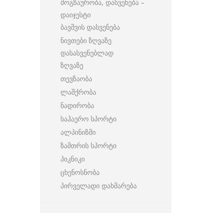
მოგზაურობა, დასვენება –
დაიჯესტი
ბავშვის დასვენება
ნივთები ზღვაზე
დასასვენებლად
ზღვაზე
თევზაობა
ლაშქრობა
ნადირობა
საჰაერო სპორტი
ალპინიზმი
ზამთრის სპორტი
პიკნიკი
ცხენოსნობა
პირველადი დახმარება