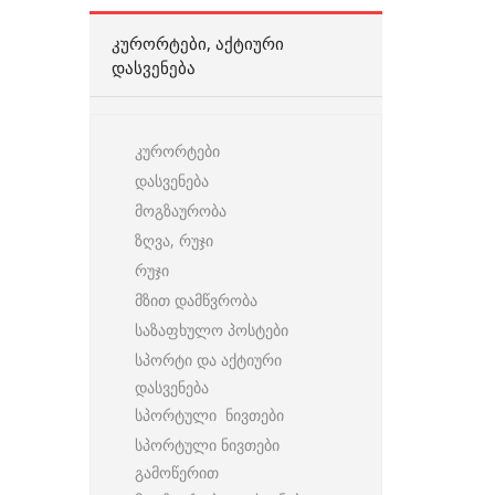
ᲙᲣᲠᲝᲠᲢᲔᲑᲘ, ᲐᲥᲢᲘᲣᲠᲘ
ᲓᲐᲡᲕᲔᲜᲔᲑᲐ
კურორტები
დასვენება
მოგზაურობა
ზღვა, რუჯი
რუჯი
მზით დამწვრობა
საზაფხულო პოსტები
სპორტი და აქტიური
დასვენება
სპორტული ნივთები
სპორტული ნივთები
გამოწერით