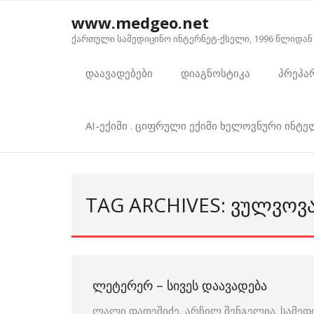
Skip
www.medgeo.net
to
ქართული სამედიცინო ინტერნეტ-ქსელი, 1996 წლიდან
content
დაავადებები
დიაგნოსტიკა
პრეპა
AI-ექიმი . ციფრული ექიმი ხელოვნური ინტ
TAG ARCHIVES: ᲕᲣᲚᲕᲝᲕ
ᲚᲔᲢᲔᲠᲔᲠ – ᲡᲘᲕᲔᲡ ᲓᲐᲐᲕᲐᲓᲔᲑᲐ
ლალი დათეშიძე, არჩილ შენგელია. სამედ