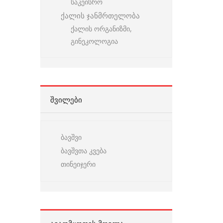
საკეისრო
ქალის ჯანმრთელობა
ქალის ორგანიზმი,
გინეკოლოგია
ᲨᲕᲘᲚᲔᲑᲘ
ბავშვი
ბავშვთა კვება
თინეიჯერი