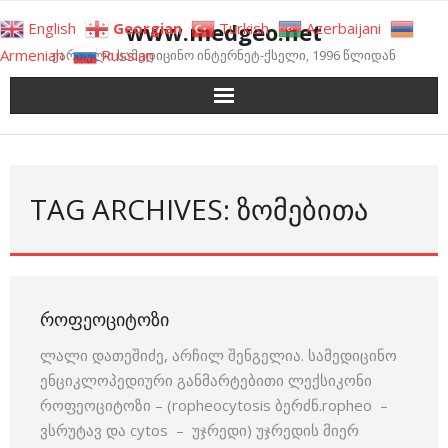
Skip
www.medgeo.net
English
Georgian
Turkish
Azerbaijani
to
Armenian
Russian
ქართული სამედიცინო ინტერნეტ-ქსელი, 1996 წლიდან
content
TAG ARCHIVES: ᲖᲝᲛᲔᲑᲘᲗᲐ
ᲠᲝᲤᲔᲝᲪᲘᲢᲝᲖᲘ
ლალი დათეშიძე, არჩილ შენგელია. სამედიცინო
ენციკლოპედიური განმარტებითი ლექსიკონი
როფეოციტოზი – (ropheocytosis ბერძნ.ropheo –
ვსრუტავ და cytos – უჯრედი) უჯრედის მიერ