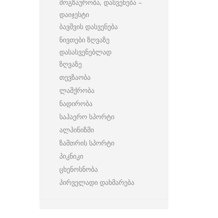
მოგზაურობა, დასვენება –
დაიჯესტი
ბავშვის დასვენება
ნივთები ზღვაზე
დასასვენებლად
ზღვაზე
თევზაობა
ლაშქრობა
ნადირობა
საჰაერო სპორტი
ალპინიზმი
ზამთრის სპორტი
პიკნიკი
ცხენოსნობა
პირველადი დახმარება