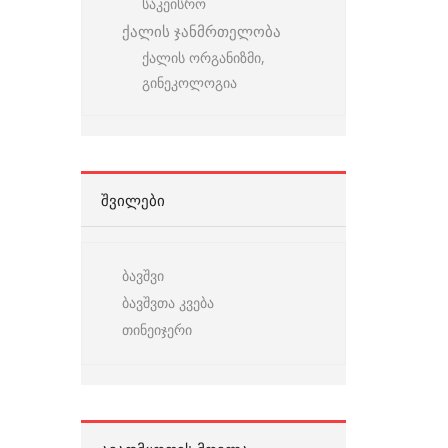
საკეისრო
ქალის ჯანმრთელობა
ქალის ორგანიზმი,
გინეკოლოგია
ᲨᲕᲘᲚᲔᲑᲘ
ბავშვი
ბავშვთა კვება
თინეიჯერი