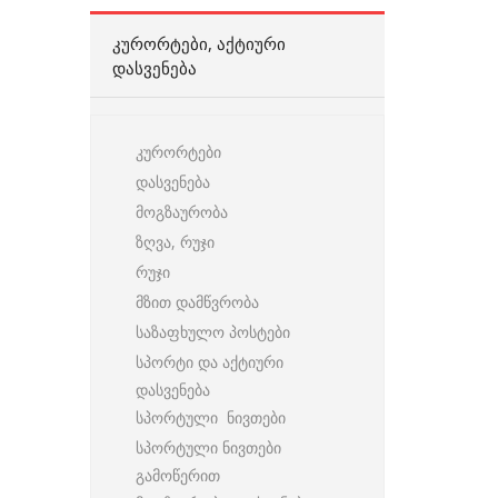
ᲙᲣᲠᲝᲠᲢᲔᲑᲘ, ᲐᲥᲢᲘᲣᲠᲘ
ᲓᲐᲡᲕᲔᲜᲔᲑᲐ
კურორტები
დასვენება
მოგზაურობა
ზღვა, რუჯი
რუჯი
მზით დამწვრობა
საზაფხულო პოსტები
სპორტი და აქტიური
დასვენება
სპორტული ნივთები
სპორტული ნივთები
გამოწერით