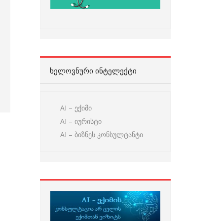
ᲮᲔᲚᲝᲕᲜᲣᲠᲘ ᲘᲜᲢᲔᲚᲔᲥᲢᲘ
AI – ექიმი
AI – იურისტი
AI – ბიზნეს კონსულტანტი