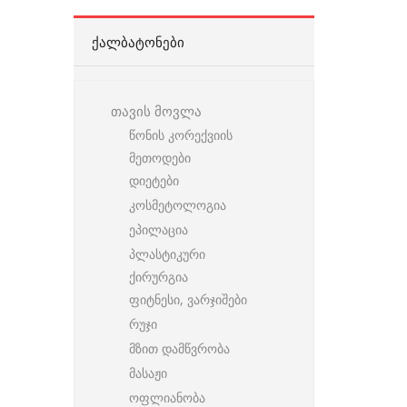
ᲥᲐᲚᲑᲐᲢᲝᲜᲔᲑᲘ
თავის მოვლა
წონის კორექვიის
მეთოდები
დიეტები
კოსმეტოლოგია
ეპილაცია
პლასტიკური
ქირურგია
ფიტნესი, ვარჯიშები
რუჯი
მზით დამწვრობა
მასაჟი
ოფლიანობა