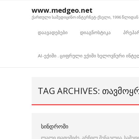
Skip
www.medgeo.net
to
ქართული სამედიცინო ინტერნეტ-ქსელი, 1996 წლიდან
content
დაავადებები
დიაგნოსტიკა
პრეპა
AI-ექიმი . ციფრული ექიმი ხელოვნური ინტ
TAG ARCHIVES: ᲗᲐᲕᲛᲝᲧ
ᲡᲘᲜᲓᲠᲝᲛᲘ
ლალი დათეშიძე, არჩილ შენგელია. სამედ