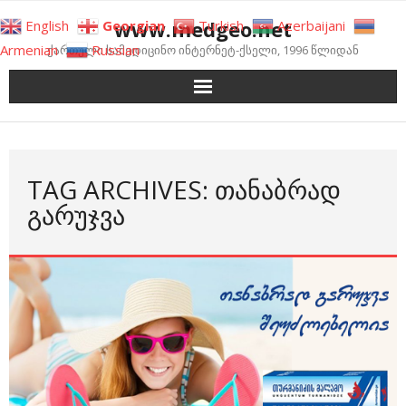
Skip
www.medgeo.net
English
Georgian
Turkish
Azerbaijani
to
Armenian
Russian
ქართული სამედიცინო ინტერნეტ-ქსელი, 1996 წლიდან
content
TAG ARCHIVES: ᲗᲐᲜᲐᲑᲠᲐᲓ
ᲒᲐᲠᲣᲯᲕᲐ