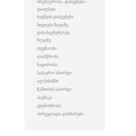
მოგზაურობა, დასვენება –
დაიჯესტი
ბავშვის დასვენება
ნივთები ზღვაზე
დასასვენებლად
ზღვაზე
თევზაობა
ლაშქრობა
ნადირობა
საჰაერო სპორტი
ალპინიზმი
ზამთრის სპორტი
პიკნიკი
ცხენოსნობა
პირველადი დახმარება