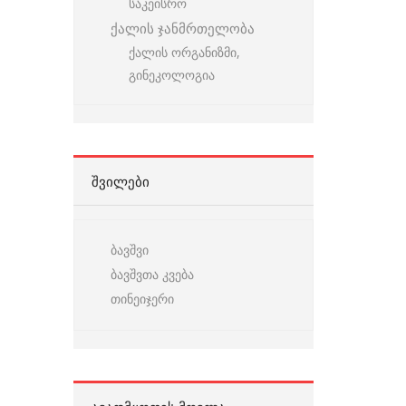
საკეისრო
ქალის ჯანმრთელობა
ქალის ორგანიზმი,
გინეკოლოგია
ᲨᲕᲘᲚᲔᲑᲘ
ბავშვი
ბავშვთა კვება
თინეიჯერი