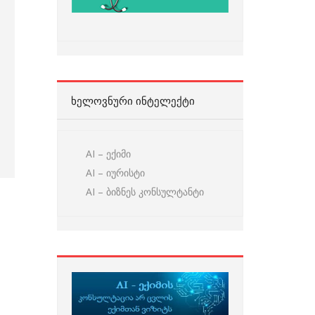
ᲮᲔᲚᲝᲕᲜᲣᲠᲘ ᲘᲜᲢᲔᲚᲔᲥᲢᲘ
AI – ექიმი
AI – იურისტი
AI – ბიზნეს კონსულტანტი