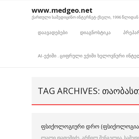
Skip
www.medgeo.net
to
ქართული სამედიცინო ინტერნეტ-ქსელი, 1996 წლიდან
content
დაავადებები
დიაგნოსტიკა
პრეპა
AI-ექიმი . ციფრული ექიმი ხელოვნური ინტ
TAG ARCHIVES: ᲗᲐᲝᲑᲐᲡ
ᲤᲡᲘᲥᲝᲚᲝᲒᲘᲣᲠᲘ ᲓᲠᲝ (ᲤᲡᲘᲥᲝᲚᲝᲒᲘᲐ
ლალი დათეშიძე, არჩილ შენგელია. სამედ