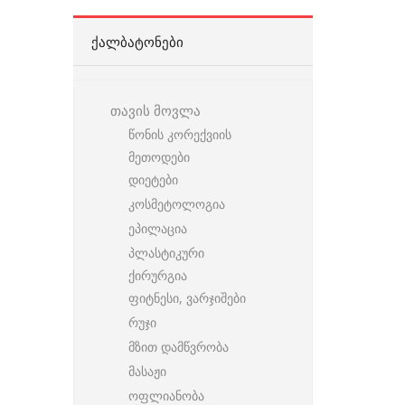
ᲥᲐᲚᲑᲐᲢᲝᲜᲔᲑᲘ
თავის მოვლა
წონის კორექვიის
მეთოდები
დიეტები
კოსმეტოლოგია
ეპილაცია
პლასტიკური
ქირურგია
ფიტნესი, ვარჯიშები
რუჯი
მზით დამწვრობა
მასაჟი
ოფლიანობა