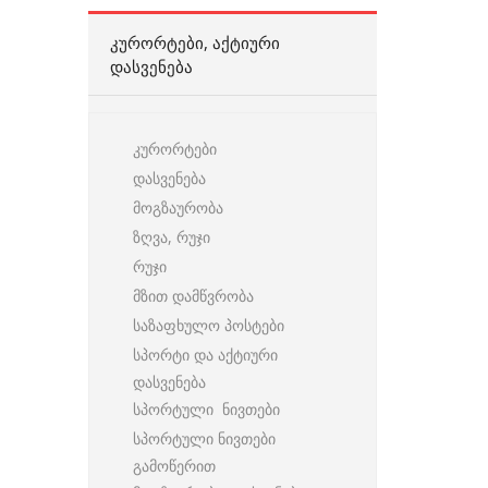
ᲙᲣᲠᲝᲠᲢᲔᲑᲘ, ᲐᲥᲢᲘᲣᲠᲘ
ᲓᲐᲡᲕᲔᲜᲔᲑᲐ
კურორტები
დასვენება
მოგზაურობა
ზღვა, რუჯი
რუჯი
მზით დამწვრობა
საზაფხულო პოსტები
სპორტი და აქტიური
დასვენება
სპორტული ნივთები
სპორტული ნივთები
გამოწერით