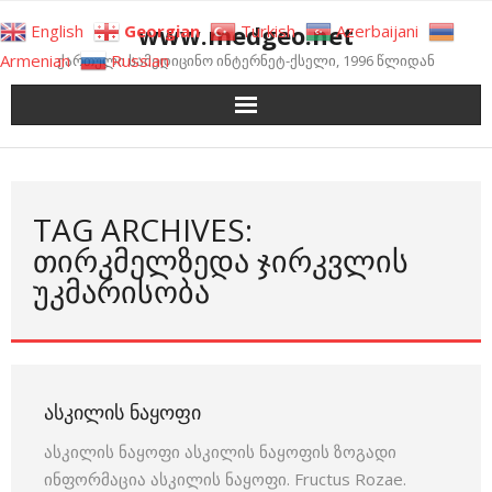
Skip
www.medgeo.net
English
Georgian
Turkish
Azerbaijani
to
Armenian
Russian
ქართული სამედიცინო ინტერნეტ-ქსელი, 1996 წლიდან
content
TAG ARCHIVES:
ᲗᲘᲠᲙᲛᲔᲚᲖᲔᲓᲐ ᲯᲘᲠᲙᲕᲚᲘᲡ
ᲣᲙᲛᲐᲠᲘᲡᲝᲑᲐ
ᲐᲡᲙᲘᲚᲘᲡ ᲜᲐᲧᲝᲤᲘ
ასკილის ნაყოფი ასკილის ნაყოფის ზოგადი
ინფორმაცია ასკილის ნაყოფი. Fructus Rozae.