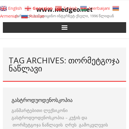
Skip
www.medgeo.net
English
Georgian
Turkish
Azerbaijani
to
Armenian
Russian
ქართული სამედიცინო ინტერნეტ-ქსელი, 1996 წლიდან
content
TAG ARCHIVES: ᲗᲝᲠᲛᲔᲢᲒᲝᲯᲐ
ᲜᲐᲬᲚᲐᲕᲘ
ᲒᲐᲡᲢᲠᲝᲓᲣᲝᲓᲔᲜᲝᲡᲙᲝᲞᲘᲐ
განმარტებითი ლექსიკონი
გასტროდუოდენოსკოპია – კუჭის და
თორმეტგოჯა ნაწლავის ღრუს გამოკვლევის