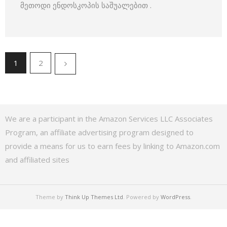
მეთოდი ენდოსკოპის საშუალებით .
1
2
We are a participant in the Amazon Services LLC Associates
Program, an affiliate advertising program designed to
provide a means for us to earn fees by linking to Amazon.com
and affiliated sites
Theme by
Think Up Themes Ltd
. Powered by
WordPress
.