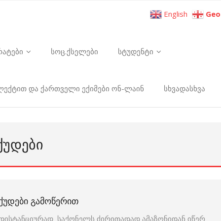
English
Geo
რატები
სოც.ქსელები
სტუდენტი
ელექტით და ქართველი ექიმები ონ-ლაინ
სხვადასხვა
ᲥᲣᲓᲔᲑᲘ
ᲥᲣᲓᲔᲑᲘ ᲒᲐᲛᲝᲬᲔᲠᲘᲗ
დისტანციურად საქონელს ძირითადად ამაზონიდან იწერ