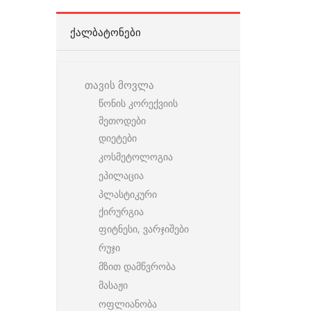
ᲥᲐᲚᲑᲐᲢᲝᲜᲔᲑᲘ
თავის მოვლა
წონის კორექვიის
მეთოდები
დიეტები
კოსმეტოლოგია
ეპილაცია
პლასტიკური
ქირურგია
ფიტნესი, ვარჯიშები
რუჯი
მზით დამწვრობა
მასაჟი
ოფლიანობა