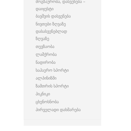
მოგზაურობა, დასვენება –
დაიჯესტი
ბავშვის დასვენება
ნივთები ზღვაზე
დასასვენებლად
ზღვაზე
თევზაობა
ლაშქრობა
ნადირობა
საჰაერო სპორტი
ალპინიზმი
ზამთრის სპორტი
პიკნიკი
ცხენოსნობა
პირველადი დახმარება