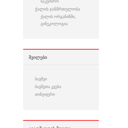
საკეისრო
ქალის ჯანმრთელობა
ქალის ორგანიზმი,
გინეკოლოგია
ᲨᲕᲘᲚᲔᲑᲘ
ბავშვი
ბავშვთა კვება
თინეიჯერი