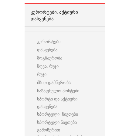
ᲙᲣᲠᲝᲠᲢᲔᲑᲘ, ᲐᲥᲢᲘᲣᲠᲘ
ᲓᲐᲡᲕᲔᲜᲔᲑᲐ
კურორტები
დასვენება
მოგზაურობა
ზღვა, რუჯი
რუჯი
მზით დამწვრობა
საზაფხულო პოსტები
სპორტი და აქტიური
დასვენება
სპორტული ნივთები
სპორტული ნივთები
გამოწერით