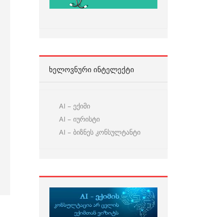
ᲮᲔᲚᲝᲕᲜᲣᲠᲘ ᲘᲜᲢᲔᲚᲔᲥᲢᲘ
AI – ექიმი
AI – იურისტი
AI – ბიზნეს კონსულტანტი