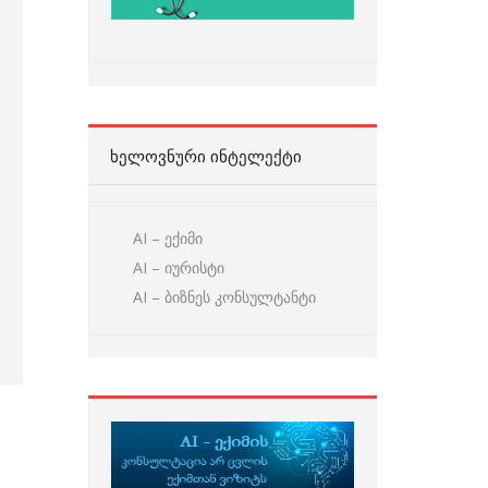
ᲮᲔᲚᲝᲕᲜᲣᲠᲘ ᲘᲜᲢᲔᲚᲔᲥᲢᲘ
AI – ექიმი
AI – იურისტი
AI – ბიზნეს კონსულტანტი