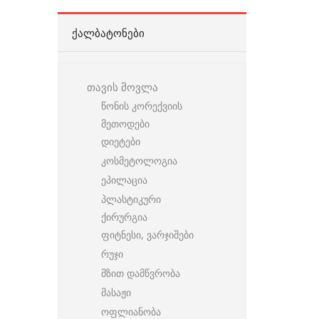
ᲥᲐᲚᲑᲐᲢᲝᲜᲔᲑᲘ
თავის მოვლა
წონის კორექვიის
მეთოდები
დიეტები
კოსმეტოლოგია
ეპილაცია
პლასტიკური
ქირურგია
ფიტნესი, ვარჯიშები
რუჯი
მზით დამწვრობა
მასაჟი
ოფლიანობა