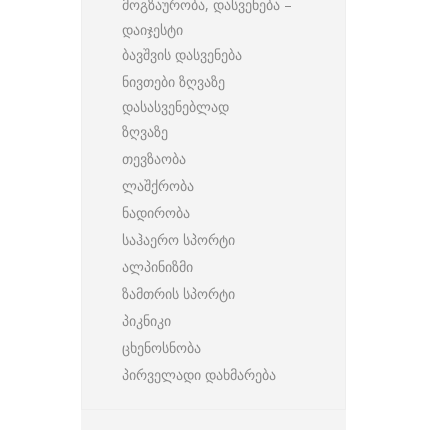
მოგზაურობა, დასვენება –
დაიჯესტი
ბავშვის დასვენება
ნივთები ზღვაზე
დასასვენებლად
ზღვაზე
თევზაობა
ლაშქრობა
ნადირობა
საჰაერო სპორტი
ალპინიზმი
ზამთრის სპორტი
პიკნიკი
ცხენოსნობა
პირველადი დახმარება