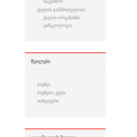
საკეისრო
ქალის ჯანმრთელობა
ქალის ორგანიზმი,
გინეკოლოგია
ᲨᲕᲘᲚᲔᲑᲘ
ბავშვი
ბავშვთა კვება
თინეიჯერი