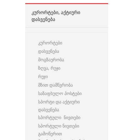
ᲙᲣᲠᲝᲠᲢᲔᲑᲘ, ᲐᲥᲢᲘᲣᲠᲘ
ᲓᲐᲡᲕᲔᲜᲔᲑᲐ
კურორტები
დასვენება
მოგზაურობა
ზღვა, რუჯი
რუჯი
მზით დამწვრობა
საზაფხულო პოსტები
სპორტი და აქტიური
დასვენება
სპორტული ნივთები
სპორტული ნივთები
გამოწერით