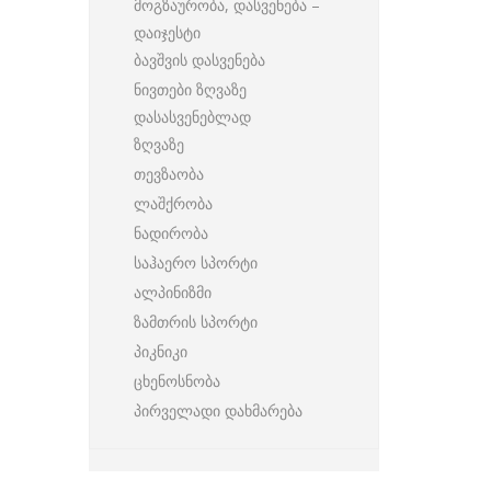
მოგზაურობა, დასვენება –
დაიჯესტი
ბავშვის დასვენება
ნივთები ზღვაზე
დასასვენებლად
ზღვაზე
თევზაობა
ლაშქრობა
ნადირობა
საჰაერო სპორტი
ალპინიზმი
ზამთრის სპორტი
პიკნიკი
ცხენოსნობა
პირველადი დახმარება