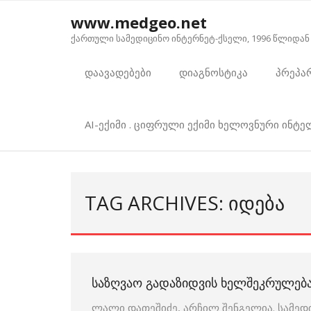
Skip
www.medgeo.net
to
ქართული სამედიცინო ინტერნეტ-ქსელი, 1996 წლიდან
content
დაავადებები
დიაგნოსტიკა
პრეპა
AI-ექიმი . ციფრული ექიმი ხელოვნური ინტ
TAG ARCHIVES: ᲘᲓᲔᲑᲐ
ᲡᲐᲖᲦᲕᲐᲝ ᲒᲐᲓᲐᲖᲘᲓᲕᲘᲡ ᲮᲔᲚᲨᲔᲙᲠᲣᲚᲔᲑ
ლალი დათეშიძე, არჩილ შენგელია. სამედ