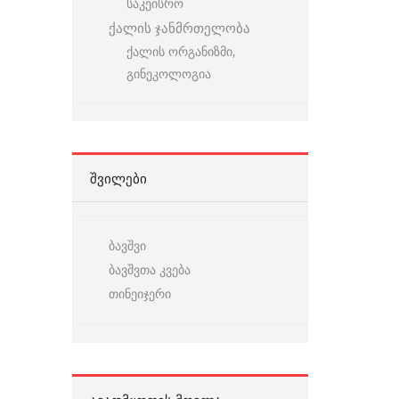
საკეისრო
ქალის ჯანმრთელობა
ქალის ორგანიზმი,
გინეკოლოგია
ᲨᲕᲘᲚᲔᲑᲘ
ბავშვი
ბავშვთა კვება
თინეიჯერი