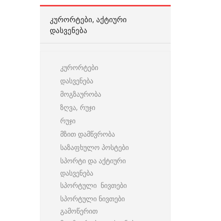
ᲙᲣᲠᲝᲠᲢᲔᲑᲘ, ᲐᲥᲢᲘᲣᲠᲘ
ᲓᲐᲡᲕᲔᲜᲔᲑᲐ
კურორტები
დასვენება
მოგზაურობა
ზღვა, რუჯი
რუჯი
მზით დამწვრობა
საზაფხულო პოსტები
სპორტი და აქტიური
დასვენება
სპორტული ნივთები
სპორტული ნივთები
გამოწერით