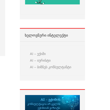
ᲮᲔᲚᲝᲕᲜᲣᲠᲘ ᲘᲜᲢᲔᲚᲔᲥᲢᲘ
AI – ექიმი
AI – იურისტი
AI – ბიზნეს კონსულტანტი