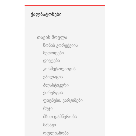
ᲥᲐᲚᲑᲐᲢᲝᲜᲔᲑᲘ
თავის მოვლა
წონის კორექვიის
მეთოდები
დიეტები
კოსმეტოლოგია
ეპილაცია
პლასტიკური
ქირურგია
ფიტნესი, ვარჯიშები
რუჯი
მზით დამწვრობა
მასაჟი
ოფლიანობა