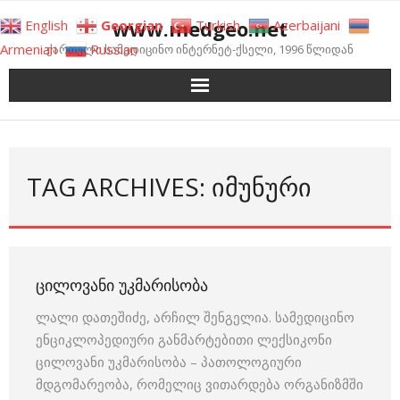
Skip
www.medgeo.net
English
Georgian
Turkish
Azerbaijani
to
Armenian
Russian
ქართული სამედიცინო ინტერნეტ-ქსელი, 1996 წლიდან
content
TAG ARCHIVES: ᲘᲛᲣᲜᲣᲠᲘ
ᲪᲘᲚᲝᲕᲐᲜᲘ ᲣᲙᲛᲐᲠᲘᲡᲝᲑᲐ
ლალი დათეშიძე, არჩილ შენგელია. სამედიცინო
ენციკლოპედიური განმარტებითი ლექსიკონი
ცილოვანი უკმარისობა – პათოლოგიური
მდგომარეობა, რომელიც ვითარდება ორგანიზმში