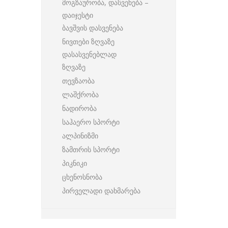
მოგზაურობა, დასვენება –
დაიჯესტი
ბავშვის დასვენება
ნივთები ზღვაზე
დასასვენებლად
ზღვაზე
თევზაობა
ლაშქრობა
ნადირობა
საჰაერო სპორტი
ალპინიზმი
ზამთრის სპორტი
პიკნიკი
ცხენოსნობა
პირველადი დახმარება