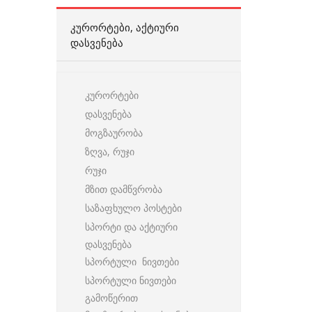
ᲙᲣᲠᲝᲠᲢᲔᲑᲘ, ᲐᲥᲢᲘᲣᲠᲘ
ᲓᲐᲡᲕᲔᲜᲔᲑᲐ
კურორტები
დასვენება
მოგზაურობა
ზღვა, რუჯი
რუჯი
მზით დამწვრობა
საზაფხულო პოსტები
სპორტი და აქტიური
დასვენება
სპორტული ნივთები
სპორტული ნივთები
გამოწერით