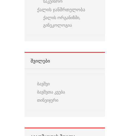
საკეისრო
ქალის ჯანმრთელობა
ქალის ორგანიზმი,
გინეკოლოგია
ᲨᲕᲘᲚᲔᲑᲘ
ბავშვი
ბავშვთა კვება
თინეიჯერი