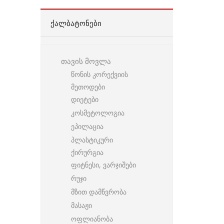
ᲥᲐᲚᲑᲐᲢᲝᲜᲔᲑᲘ
თავის მოვლა
წონის კორექვიის
მეთოდები
დიეტები
კოსმეტოლოგია
ეპილაცია
პლასტიკური
ქირურგია
ფიტნესი, ვარჯიშები
რუჯი
მზით დამწვრობა
მასაჟი
ოფლიანობა