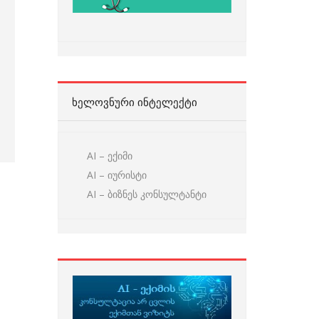
ᲮᲔᲚᲝᲕᲜᲣᲠᲘ ᲘᲜᲢᲔᲚᲔᲥᲢᲘ
AI – ექიმი
AI – იურისტი
AI – ბიზნეს კონსულტანტი