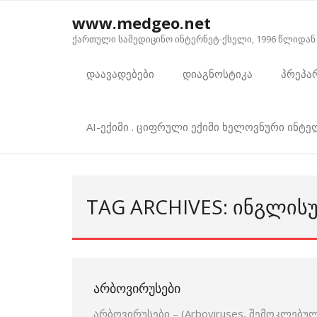
Skip
www.medgeo.net
to
ქართული სამედიცინო ინტერნეტ-ქსელი, 1996 წლიდან
content
დაავადებები
დიაგნოსტიკა
პრეპა
AI-ექიმი . ციფრული ექიმი ხელოვნური ინტ
TAG ARCHIVES: ᲘᲜᲒᲚᲘᲡ
ᲐᲠᲑᲝᲕᲘᲠᲣᲡᲔᲑᲘ
არბოვირუსები – (Arboviruses, შემოკლებულ