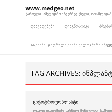
Skip
www.medgeo.net
to
ქართული სამედიცინო ინტერნეტ-ქსელი, 1996 წლიდან
content
დაავადებები
დიაგნოსტიკა
პრეპა
AI-ექიმი . ციფრული ექიმი ხელოვნური ინტ
TAG ARCHIVES: ᲘᲜᲞᲚᲐᲜᲢ
ᲪᲘᲢᲝᲢᲠᲝᲤᲝᲑᲚᲐᲡᲢᲘ
ლალი დათეშიძე, არჩილ შენგელია. სამედ