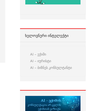
ᲮᲔᲚᲝᲕᲜᲣᲠᲘ ᲘᲜᲢᲔᲚᲔᲥᲢᲘ
AI – ექიმი
AI – იურისტი
AI – ბიზნეს კონსულტანტი