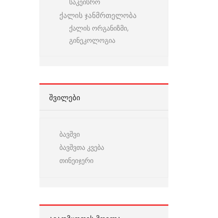
საკეისრო
ქალის ჯანმრთელობა
ქალის ორგანიზმი,
გინეკოლოგია
ᲨᲕᲘᲚᲔᲑᲘ
ბავშვი
ბავშვთა კვება
თინეიჯერი