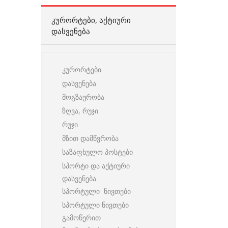
ᲙᲣᲠᲝᲠᲢᲔᲑᲘ, ᲐᲥᲢᲘᲣᲠᲘ
ᲓᲐᲡᲕᲔᲜᲔᲑᲐ
კურორტები
დასვენება
მოგზაურობა
ზღვა, რუჯი
რუჯი
მზით დამწვრობა
საზაფხულო პოსტები
სპორტი და აქტიური
დასვენება
სპორტული ნივთები
სპორტული ნივთები
გამოწერით