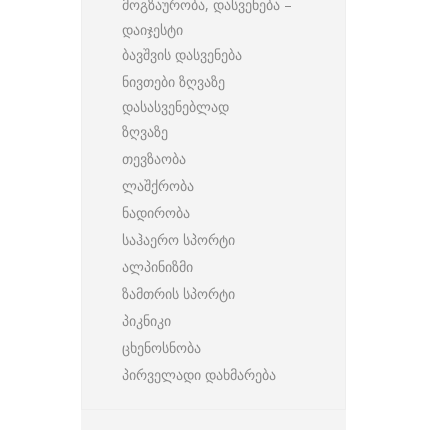
მოგზაურობა, დასვენება –
დაიჯესტი
ბავშვის დასვენება
ნივთები ზღვაზე
დასასვენებლად
ზღვაზე
თევზაობა
ლაშქრობა
ნადირობა
საჰაერო სპორტი
ალპინიზმი
ზამთრის სპორტი
პიკნიკი
ცხენოსნობა
პირველადი დახმარება