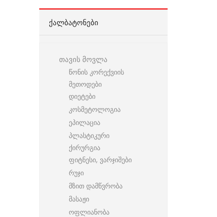
ᲥᲐᲚᲑᲐᲢᲝᲜᲔᲑᲘ
თავის მოვლა
წონის კორექვიის
მეთოდები
დიეტები
კოსმეტოლოგია
ეპილაცია
პლასტიკური
ქირურგია
ფიტნესი, ვარჯიშები
რუჯი
მზით დამწვრობა
მასაჟი
ოფლიანობა