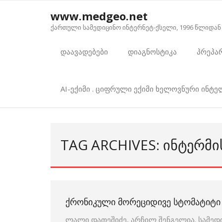
Skip
www.medgeo.net
to
ქართული სამედიცინო ინტერნეტ-ქსელი, 1996 წლიდან
content
დაავადებები
დიაგნოსტიკა
პრეპა
AI-ექიმი . ციფრული ექიმი ხელოვნური ინტ
TAG ARCHIVES: ᲘᲜᲢᲔᲠᲛᲘ
ᲥᲠᲝᲜᲘᲙᲣᲚᲘ ᲛᲝᲠᲔᲪᲘᲓᲘᲕᲔ ᲡᲢᲝᲛᲐᲢᲘᲢᲘ
ლალი დათეშიძე, არჩილ შენგელია. სამედ