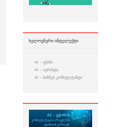
ᲮᲔᲚᲝᲕᲜᲣᲠᲘ ᲘᲜᲢᲔᲚᲔᲥᲢᲘ
AI – ექიმი
AI – იურისტი
AI – ბიზნეს კონსულტანტი