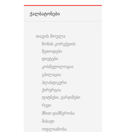
ᲥᲐᲚᲑᲐᲢᲝᲜᲔᲑᲘ
თავის მოვლა
წონის კორექვიის
მეთოდები
დიეტები
კოსმეტოლოგია
ეპილაცია
პლასტიკური
ქირურგია
ფიტნესი, ვარჯიშები
რუჯი
მზით დამწვრობა
მასაჟი
ოფლიანობა