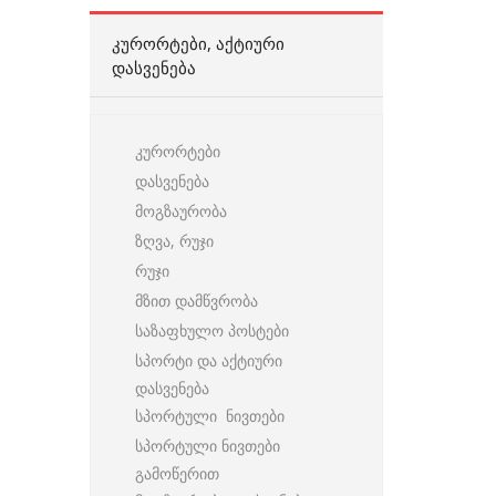
ᲙᲣᲠᲝᲠᲢᲔᲑᲘ, ᲐᲥᲢᲘᲣᲠᲘ
ᲓᲐᲡᲕᲔᲜᲔᲑᲐ
კურორტები
დასვენება
მოგზაურობა
ზღვა, რუჯი
რუჯი
მზით დამწვრობა
საზაფხულო პოსტები
სპორტი და აქტიური
დასვენება
სპორტული ნივთები
სპორტული ნივთები
გამოწერით