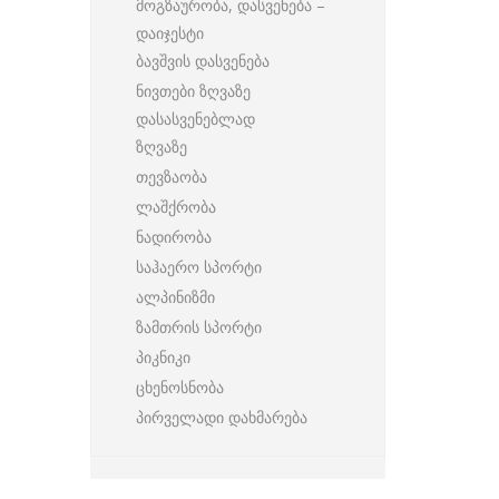
მოგზაურობა, დასვენება –
დაიჯესტი
ბავშვის დასვენება
ნივთები ზღვაზე
დასასვენებლად
ზღვაზე
თევზაობა
ლაშქრობა
ნადირობა
საჰაერო სპორტი
ალპინიზმი
ზამთრის სპორტი
პიკნიკი
ცხენოსნობა
პირველადი დახმარება