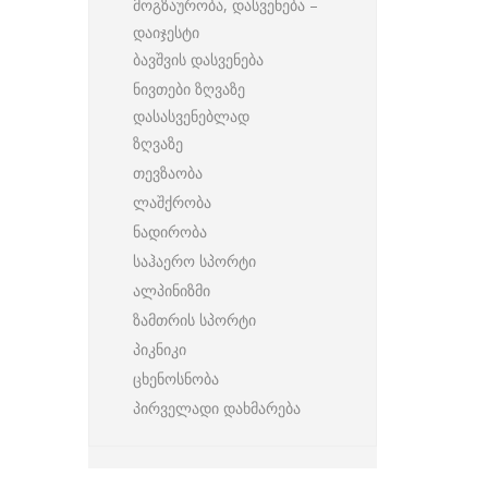
მოგზაურობა, დასვენება –
დაიჯესტი
ბავშვის დასვენება
ნივთები ზღვაზე
დასასვენებლად
ზღვაზე
თევზაობა
ლაშქრობა
ნადირობა
საჰაერო სპორტი
ალპინიზმი
ზამთრის სპორტი
პიკნიკი
ცხენოსნობა
პირველადი დახმარება