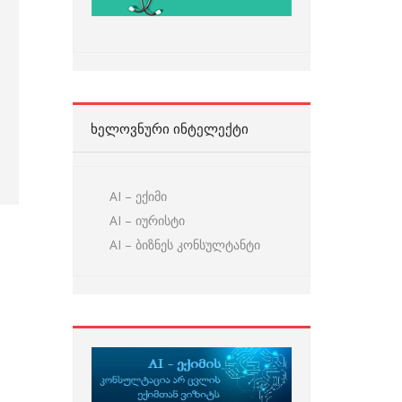
ᲮᲔᲚᲝᲕᲜᲣᲠᲘ ᲘᲜᲢᲔᲚᲔᲥᲢᲘ
AI – ექიმი
AI – იურისტი
AI – ბიზნეს კონსულტანტი