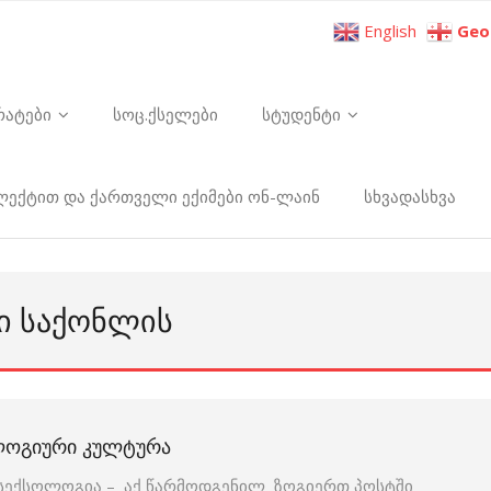
English
Geo
რატები
სოც.ქსელები
სტუდენტი
ელექტით და ქართველი ექიმები ონ-ლაინ
სხვადასხვა
ᲠᲘ ᲡᲐᲥᲝᲜᲚᲘᲡ
ᲚᲝᲒᲘᲣᲠᲘ ᲙᲣᲚᲢᲣᲠᲐ
სექსოლოგია – აქ წარმოდგენილ ზოგიერთ პოსტში