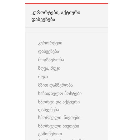
ᲙᲣᲠᲝᲠᲢᲔᲑᲘ, ᲐᲥᲢᲘᲣᲠᲘ
ᲓᲐᲡᲕᲔᲜᲔᲑᲐ
კურორტები
დასვენება
მოგზაურობა
ზღვა, რუჯი
რუჯი
მზით დამწვრობა
საზაფხულო პოსტები
სპორტი და აქტიური
დასვენება
სპორტული ნივთები
სპორტული ნივთები
გამოწერით