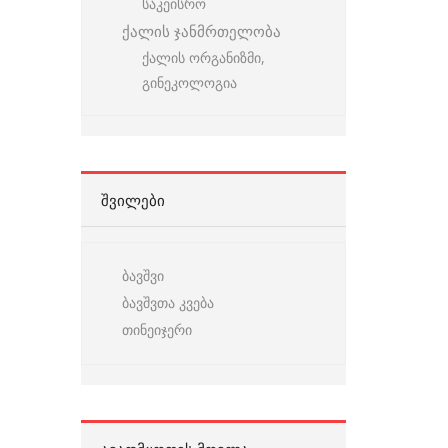
საკეისრო
ქალის ჯანმრთელობა
ქალის ორგანიზმი,
გინეკოლოგია
ᲨᲕᲘᲚᲔᲑᲘ
ბავშვი
ბავშვთა კვება
თინეიჯერი