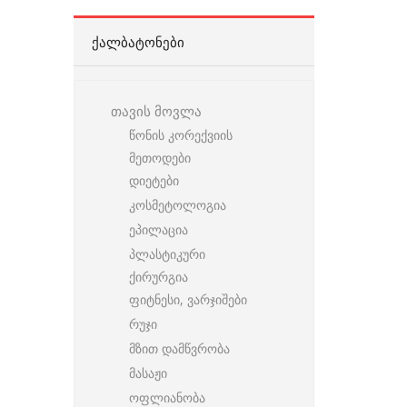
ᲥᲐᲚᲑᲐᲢᲝᲜᲔᲑᲘ
თავის მოვლა
წონის კორექვიის
მეთოდები
დიეტები
კოსმეტოლოგია
ეპილაცია
პლასტიკური
ქირურგია
ფიტნესი, ვარჯიშები
რუჯი
მზით დამწვრობა
მასაჟი
ოფლიანობა