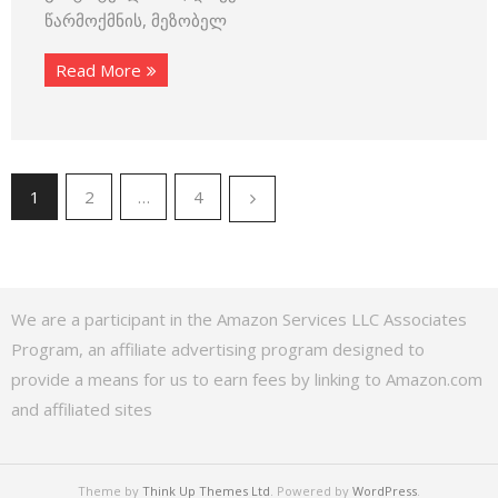
წარმოქმნის, მეზობელ
Read More
1
2
…
4
We are a participant in the Amazon Services LLC Associates
Program, an affiliate advertising program designed to
provide a means for us to earn fees by linking to Amazon.com
and affiliated sites
Theme by
Think Up Themes Ltd
. Powered by
WordPress
.