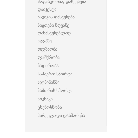
მოგზაურობა, დასვენება –
დაიჯესტი
ბავშვის დასვენება
ნივთები ზღვაზე
დასასვენებლად
ზღვაზე
თევზაობა
ლაშქრობა
ნადირობა
საჰაერო სპორტი
ალპინიზმი
ზამთრის სპორტი
პიკნიკი
ცხენოსნობა
პირველადი დახმარება