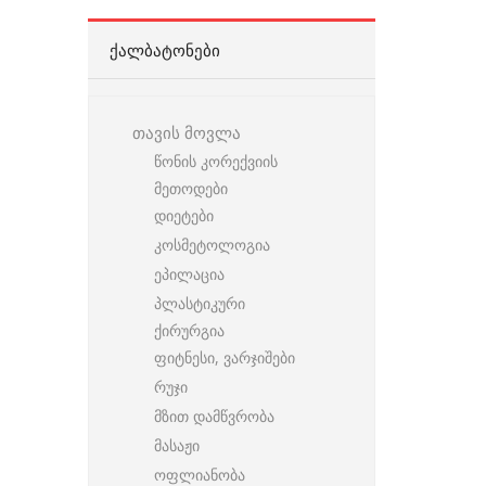
ᲥᲐᲚᲑᲐᲢᲝᲜᲔᲑᲘ
თავის მოვლა
წონის კორექვიის
მეთოდები
დიეტები
კოსმეტოლოგია
ეპილაცია
პლასტიკური
ქირურგია
ფიტნესი, ვარჯიშები
რუჯი
მზით დამწვრობა
მასაჟი
ოფლიანობა