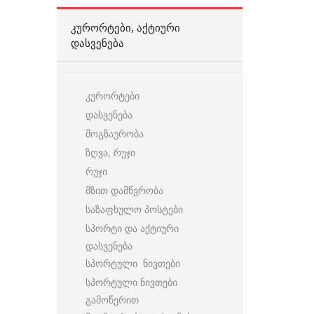
ᲙᲣᲠᲝᲠᲢᲔᲑᲘ, ᲐᲥᲢᲘᲣᲠᲘ
ᲓᲐᲡᲕᲔᲜᲔᲑᲐ
კურორტები
დასვენება
მოგზაურობა
ზღვა, რუჯი
რუჯი
მზით დამწვრობა
საზაფხულო პოსტები
სპორტი და აქტიური
დასვენება
სპორტული ნივთები
სპორტული ნივთები
გამოწერით