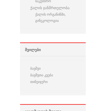
საკეისრო
ქალის ჯანმრთელობა
ქალის ორგანიზმი,
გინეკოლოგია
ᲨᲕᲘᲚᲔᲑᲘ
ბავშვი
ბავშვთა კვება
თინეიჯერი