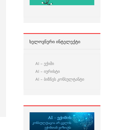
ᲮᲔᲚᲝᲕᲜᲣᲠᲘ ᲘᲜᲢᲔᲚᲔᲥᲢᲘ
AI – ექიმი
AI – იურისტი
AI – ბიზნეს კონსულტანტი