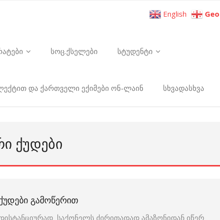
English
Geo
რატები
სოც.ქსელები
სტუდენტი
ელექტით და ქართველი ექიმები ონ-ლაინ
სხვადასხვა
ᲠᲘ ᲥᲣᲓᲔᲑᲘ
ᲥᲣᲓᲔᲑᲘ ᲒᲐᲛᲝᲬᲔᲠᲘᲗ
დისტანციურად საქონელს ძირითადად ამაზონიდან იწერ