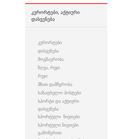
ᲙᲣᲠᲝᲠᲢᲔᲑᲘ, ᲐᲥᲢᲘᲣᲠᲘ
ᲓᲐᲡᲕᲔᲜᲔᲑᲐ
კურორტები
დასვენება
მოგზაურობა
ზღვა, რუჯი
რუჯი
მზით დამწვრობა
საზაფხულო პოსტები
სპორტი და აქტიური
დასვენება
სპორტული ნივთები
სპორტული ნივთები
გამოწერით