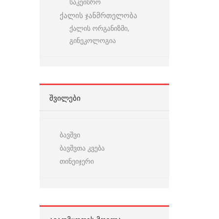
საკეისრო
ქალის ჯანმრთელობა
ქალის ორგანიზმი,
გინეკოლოგია
ᲨᲕᲘᲚᲔᲑᲘ
ბავშვი
ბავშვთა კვება
თინეიჯერი