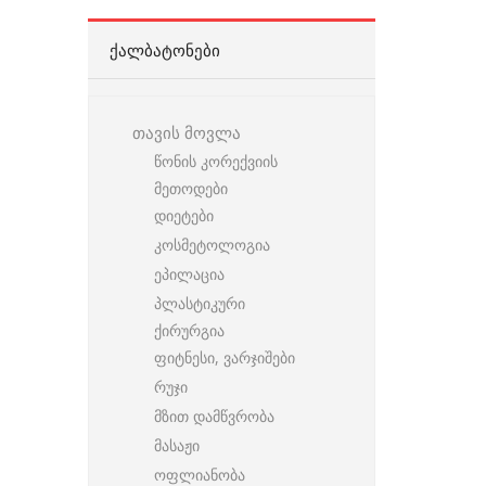
ᲥᲐᲚᲑᲐᲢᲝᲜᲔᲑᲘ
თავის მოვლა
წონის კორექვიის
მეთოდები
დიეტები
კოსმეტოლოგია
ეპილაცია
პლასტიკური
ქირურგია
ფიტნესი, ვარჯიშები
რუჯი
მზით დამწვრობა
მასაჟი
ოფლიანობა