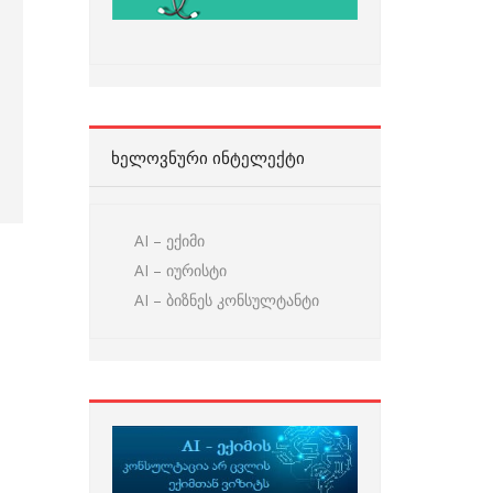
ᲮᲔᲚᲝᲕᲜᲣᲠᲘ ᲘᲜᲢᲔᲚᲔᲥᲢᲘ
AI – ექიმი
AI – იურისტი
AI – ბიზნეს კონსულტანტი