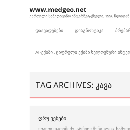
Skip
www.medgeo.net
to
ქართული სამედიცინო ინტერნეტ-ქსელი, 1996 წლიდან
content
დაავადებები
დიაგნოსტიკა
პრეპა
AI-ექიმი . ციფრული ექიმი ხელოვნური ინტ
TAG ARCHIVES: ᲙᲐᲕᲐ
ᲦᲠᲣ ᲕᲔᲜᲔᲑᲘ
ლალი დათეშიძე, არჩილ შენგელია. სამე