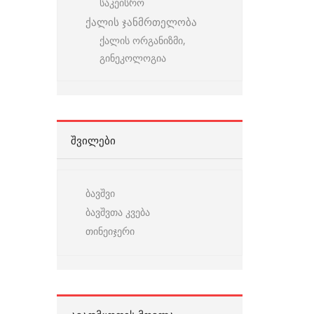
საკეისრო
ქალის ჯანმრთელობა
ქალის ორგანიზმი,
გინეკოლოგია
ᲨᲕᲘᲚᲔᲑᲘ
ბავშვი
ბავშვთა კვება
თინეიჯერი