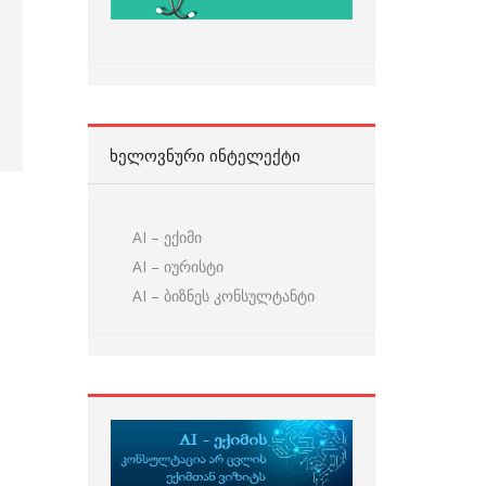
ᲮᲔᲚᲝᲕᲜᲣᲠᲘ ᲘᲜᲢᲔᲚᲔᲥᲢᲘ
AI – ექიმი
AI – იურისტი
AI – ბიზნეს კონსულტანტი