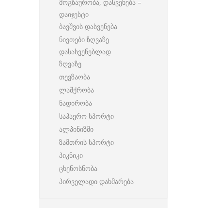
მოგზაურობა, დასვენება –
დაიჯესტი
ბავშვის დასვენება
ნივთები ზღვაზე
დასასვენებლად
ზღვაზე
თევზაობა
ლაშქრობა
ნადირობა
საჰაერო სპორტი
ალპინიზმი
ზამთრის სპორტი
პიკნიკი
ცხენოსნობა
პირველადი დახმარება