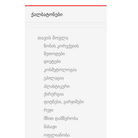
ᲥᲐᲚᲑᲐᲢᲝᲜᲔᲑᲘ
თავის მოვლა
წონის კორექვიის
მეთოდები
დიეტები
კოსმეტოლოგია
ეპილაცია
პლასტიკური
ქირურგია
ფიტნესი, ვარჯიშები
რუჯი
მზით დამწვრობა
მასაჟი
ოფლიანობა