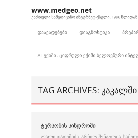
Skip
www.medgeo.net
to
ქართული სამედიცინო ინტერნეტ-ქსელი, 1996 წლიდან
content
დაავადებები
დიაგნოსტიკა
პრეპა
AI-ექიმი . ციფრული ექიმი ხელოვნური ინტ
TAG ARCHIVES: ᲙᲐᲙᲐᲚᲨᲘ
ᲢᲔᲠᲡᲝᲜᲘᲡ ᲡᲘᲜᲓᲠᲝᲛᲘ
ლალი დათეშიძე, არჩილ შენგელია. სამედ