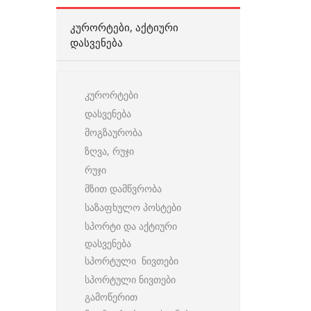
ᲙᲣᲠᲝᲠᲢᲔᲑᲘ, ᲐᲥᲢᲘᲣᲠᲘ
ᲓᲐᲡᲕᲔᲜᲔᲑᲐ
კურორტები
დასვენება
მოგზაურობა
ზღვა, რუჯი
რუჯი
მზით დამწვრობა
საზაფხულო პოსტები
სპორტი და აქტიური
დასვენება
სპორტული ნივთები
სპორტული ნივთები
გამოწერით