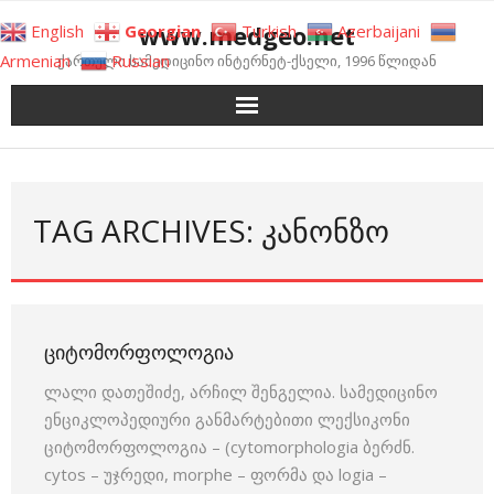
Skip
www.medgeo.net
English
Georgian
Turkish
Azerbaijani
to
Armenian
Russian
ქართული სამედიცინო ინტერნეტ-ქსელი, 1996 წლიდან
content
TAG ARCHIVES: ᲙᲐᲜᲝᲜᲖᲝ
ᲪᲘᲢᲝᲛᲝᲠᲤᲝᲚᲝᲒᲘᲐ
ლალი დათეშიძე, არჩილ შენგელია. სამედიცინო
ენციკლოპედიური განმარტებითი ლექსიკონი
ციტომორფოლოგია – (cytomorphologia ბერძნ.
cytos – უჯრედი, morphe – ფორმა და logia –