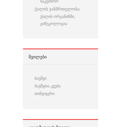
საკეისრო
ქალის ჯანმრთელობა
ქალის ორგანიზმი,
გინეკოლოგია
ᲨᲕᲘᲚᲔᲑᲘ
ბავშვი
ბავშვთა კვება
თინეიჯერი