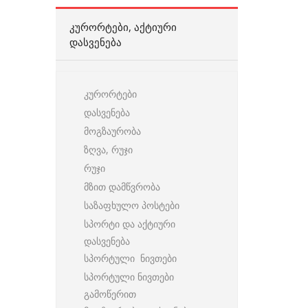
ᲙᲣᲠᲝᲠᲢᲔᲑᲘ, ᲐᲥᲢᲘᲣᲠᲘ
ᲓᲐᲡᲕᲔᲜᲔᲑᲐ
კურორტები
დასვენება
მოგზაურობა
ზღვა, რუჯი
რუჯი
მზით დამწვრობა
საზაფხულო პოსტები
სპორტი და აქტიური
დასვენება
სპორტული ნივთები
სპორტული ნივთები
გამოწერით