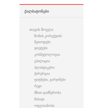
ᲥᲐᲚᲑᲐᲢᲝᲜᲔᲑᲘ
თავის მოვლა
წონის კორექვიის
მეთოდები
დიეტები
კოსმეტოლოგია
ეპილაცია
პლასტიკური
ქირურგია
ფიტნესი, ვარჯიშები
რუჯი
მზით დამწვრობა
მასაჟი
ოფლიანობა