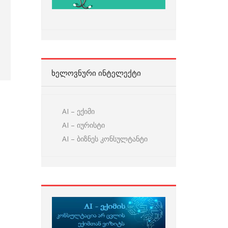
ᲮᲔᲚᲝᲕᲜᲣᲠᲘ ᲘᲜᲢᲔᲚᲔᲥᲢᲘ
AI – ექიმი
AI – იურისტი
AI – ბიზნეს კონსულტანტი