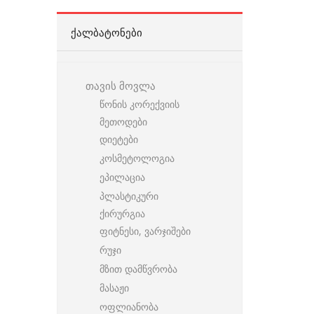
ᲥᲐᲚᲑᲐᲢᲝᲜᲔᲑᲘ
თავის მოვლა
წონის კორექვიის
მეთოდები
დიეტები
კოსმეტოლოგია
ეპილაცია
პლასტიკური
ქირურგია
ფიტნესი, ვარჯიშები
რუჯი
მზით დამწვრობა
მასაჟი
ოფლიანობა