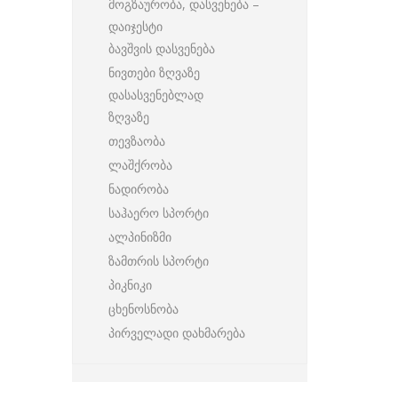
მოგზაურობა, დასვენება –
დაიჯესტი
ბავშვის დასვენება
ნივთები ზღვაზე
დასასვენებლად
ზღვაზე
თევზაობა
ლაშქრობა
ნადირობა
საჰაერო სპორტი
ალპინიზმი
ზამთრის სპორტი
პიკნიკი
ცხენოსნობა
პირველადი დახმარება