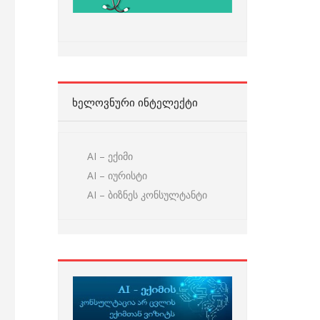
ᲮᲔᲚᲝᲕᲜᲣᲠᲘ ᲘᲜᲢᲔᲚᲔᲥᲢᲘ
AI – ექიმი
AI – იურისტი
AI – ბიზნეს კონსულტანტი