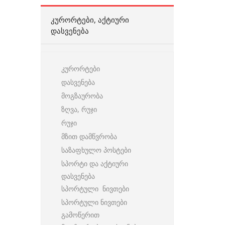
ᲙᲣᲠᲝᲠᲢᲔᲑᲘ, ᲐᲥᲢᲘᲣᲠᲘ
ᲓᲐᲡᲕᲔᲜᲔᲑᲐ
კურორტები
დასვენება
მოგზაურობა
ზღვა, რუჯი
რუჯი
მზით დამწვრობა
საზაფხულო პოსტები
სპორტი და აქტიური
დასვენება
სპორტული ნივთები
სპორტული ნივთები
გამოწერით