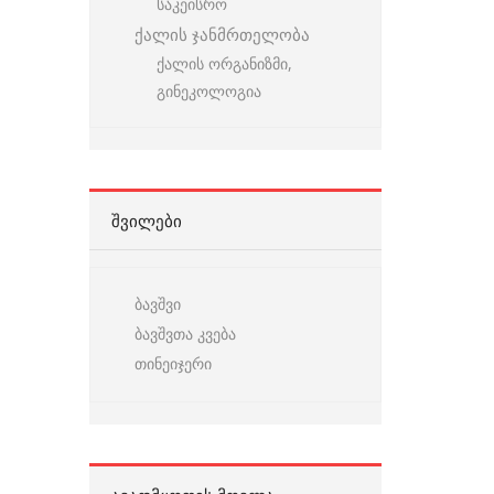
საკეისრო
ქალის ჯანმრთელობა
ქალის ორგანიზმი,
გინეკოლოგია
ᲨᲕᲘᲚᲔᲑᲘ
ბავშვი
ბავშვთა კვება
თინეიჯერი