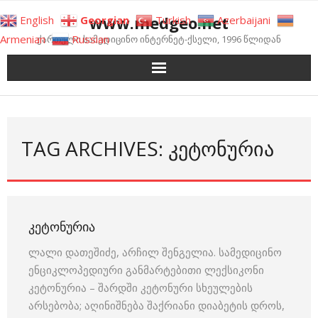
Skip
www.medgeo.net
English
Georgian
Turkish
Azerbaijani
to
Armenian
Russian
ქართული სამედიცინო ინტერნეტ-ქსელი, 1996 წლიდან
content
TAG ARCHIVES: ᲙᲔᲢᲝᲜᲣᲠᲘᲐ
ᲙᲔᲢᲝᲜᲣᲠᲘᲐ
ლალი დათეშიძე, არჩილ შენგელია. სამედიცინო
ენციკლოპედიური განმარტებითი ლექსიკონი
კეტონურია – შარდში კეტონური სხეულების
არსებობა; აღინიშნება შაქრიანი დიაბეტის დროს,