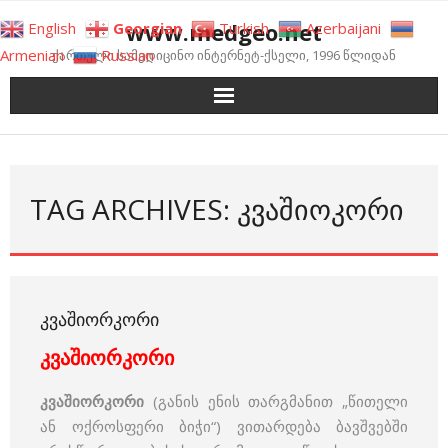
Skip
www.medgeo.net
English
Georgian
Turkish
Azerbaijani
to
Armenian
Russian
ქართული სამედიცინო ინტერნეტ-ქსელი, 1996 წლიდან
content
TAG ARCHIVES: ᲙᲕᲐᲨᲘᲝᲙᲝᲠᲘ
ᲙᲕᲐᲨᲘᲝᲠᲙᲝᲠᲘ
კვაშიორკორი
კვაშიორკორი
(განის ენის თარგმანით „წითელი
ან ოქროსფერი ბიჭი“) ვითარდება ბავშვებში