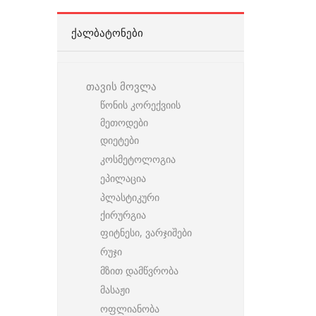
ᲥᲐᲚᲑᲐᲢᲝᲜᲔᲑᲘ
თავის მოვლა
წონის კორექვიის
მეთოდები
დიეტები
კოსმეტოლოგია
ეპილაცია
პლასტიკური
ქირურგია
ფიტნესი, ვარჯიშები
რუჯი
მზით დამწვრობა
მასაჟი
ოფლიანობა