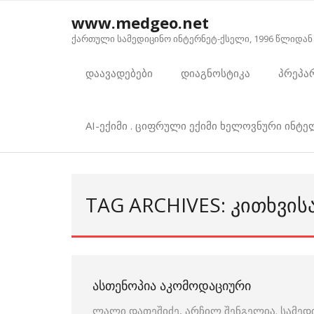
Skip
www.medgeo.net
to
ქართული სამედიცინო ინტერნეტ-ქსელი, 1996 წლიდან
content
დაავადებები
დიაგნოსტიკა
პრეპა
AI-ექიმი . ციფრული ექიმი ხელოვნური ინტ
TAG ARCHIVES: ᲙᲘᲗᲮᲕᲘᲡ
ᲐᲡᲗᲔᲜᲝᲞᲘᲐ ᲐᲙᲝᲛᲝᲓᲐᲪᲘᲣᲠᲘ
ლალი დათეშიძე, არჩილ შენგელია. სამედ