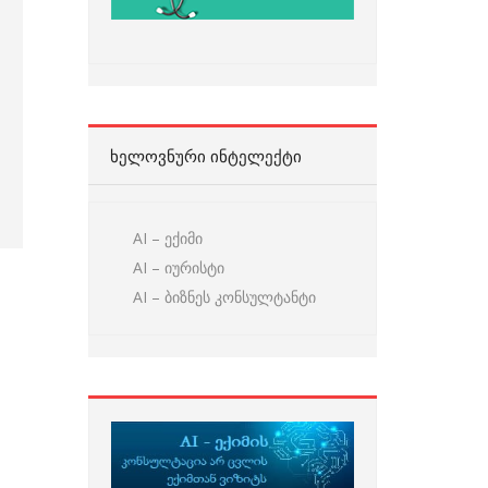
ᲮᲔᲚᲝᲕᲜᲣᲠᲘ ᲘᲜᲢᲔᲚᲔᲥᲢᲘ
AI – ექიმი
AI – იურისტი
AI – ბიზნეს კონსულტანტი