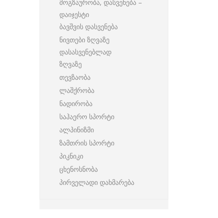
მოგზაურობა, დასვენება –
დაიჯესტი
ბავშვის დასვენება
ნივთები ზღვაზე
დასასვენებლად
ზღვაზე
თევზაობა
ლაშქრობა
ნადირობა
საჰაერო სპორტი
ალპინიზმი
ზამთრის სპორტი
პიკნიკი
ცხენოსნობა
პირველადი დახმარება