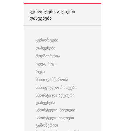
ᲙᲣᲠᲝᲠᲢᲔᲑᲘ, ᲐᲥᲢᲘᲣᲠᲘ
ᲓᲐᲡᲕᲔᲜᲔᲑᲐ
კურორტები
დასვენება
მოგზაურობა
ზღვა, რუჯი
რუჯი
მზით დამწვრობა
საზაფხულო პოსტები
სპორტი და აქტიური
დასვენება
სპორტული ნივთები
სპორტული ნივთები
გამოწერით