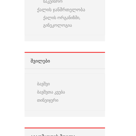
საკეისრო
ქალის ჯანმრთელობა
ქალის ორგანიზმი,
გინეკოლოგია
ᲨᲕᲘᲚᲔᲑᲘ
ბავშვი
ბავშვთა კვება
თინეიჯერი