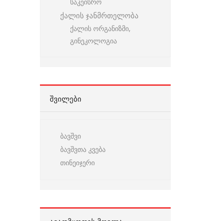
საკეისრო
ქალის ჯანმრთელობა
ქალის ორგანიზმი,
გინეკოლოგია
ᲨᲕᲘᲚᲔᲑᲘ
ბავშვი
ბავშვთა კვება
თინეიჯერი