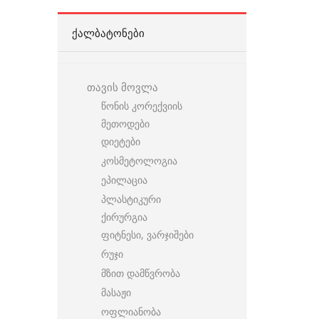
ᲥᲐᲚᲑᲐᲢᲝᲜᲔᲑᲘ
თავის მოვლა
წონის კორექვიის
მეთოდები
დიეტები
კოსმეტოლოგია
ეპილაცია
პლასტიკური
ქირურგია
ფიტნესი, ვარჯიშები
რუჯი
მზით დამწვრობა
მასაჟი
ოფლიანობა