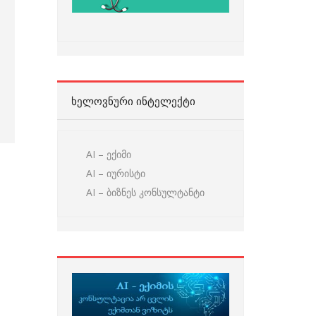
ᲮᲔᲚᲝᲕᲜᲣᲠᲘ ᲘᲜᲢᲔᲚᲔᲥᲢᲘ
AI – ექიმი
AI – იურისტი
AI – ბიზნეს კონსულტანტი