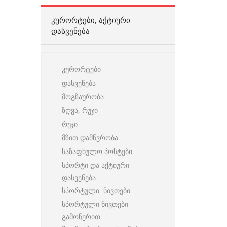
ᲙᲣᲠᲝᲠᲢᲔᲑᲘ, ᲐᲥᲢᲘᲣᲠᲘ
ᲓᲐᲡᲕᲔᲜᲔᲑᲐ
კურორტები
დასვენება
მოგზაურობა
ზღვა, რუჯი
რუჯი
მზით დამწვრობა
საზაფხულო პოსტები
სპორტი და აქტიური
დასვენება
სპორტული ნივთები
სპორტული ნივთები
გამოწერით