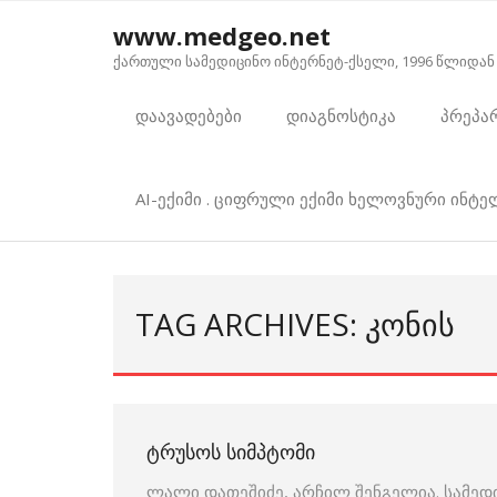
Skip
www.medgeo.net
to
ქართული სამედიცინო ინტერნეტ-ქსელი, 1996 წლიდან
content
დაავადებები
დიაგნოსტიკა
პრეპა
AI-ექიმი . ციფრული ექიმი ხელოვნური ინტ
TAG ARCHIVES: ᲙᲝᲜᲘᲡ
ᲢᲠᲣᲡᲝᲡ ᲡᲘᲛᲞᲢᲝᲛᲘ
ლალი დათეშიძე, არჩილ შენგელია. სამე