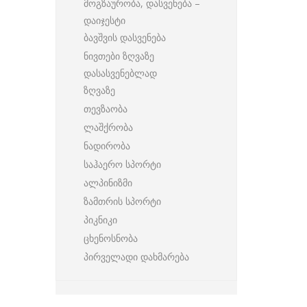
მოგზაურობა, დასვენება –
დაიჯესტი
ბავშვის დასვენება
ნივთები ზღვაზე
დასასვენებლად
ზღვაზე
თევზაობა
ლაშქრობა
ნადირობა
საჰაერო სპორტი
ალპინიზმი
ზამთრის სპორტი
პიკნიკი
ცხენოსნობა
პირველადი დახმარება