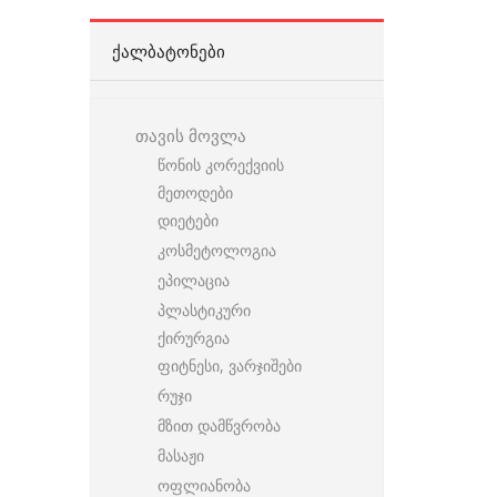
ᲥᲐᲚᲑᲐᲢᲝᲜᲔᲑᲘ
თავის მოვლა
წონის კორექვიის
მეთოდები
დიეტები
კოსმეტოლოგია
ეპილაცია
პლასტიკური
ქირურგია
ფიტნესი, ვარჯიშები
რუჯი
მზით დამწვრობა
მასაჟი
ოფლიანობა