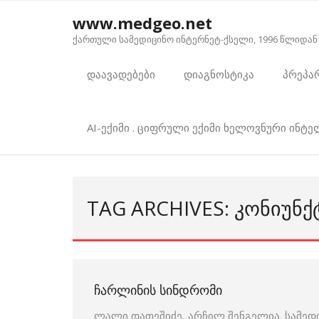
Skip
www.medgeo.net
to
ქართული სამედიცინო ინტერნეტ-ქსელი, 1996 წლიდან
content
დაავადებები
დიაგნოსტიკა
პრეპა
AI-ექიმი . ციფრული ექიმი ხელოვნური ინტ
TAG ARCHIVES: ᲙᲝᲜᲘᲣᲜᲥ
ᲩᲐᲠᲚᲘᲜᲘᲡ ᲡᲘᲜᲓᲠᲝᲛᲘ
ლალი დათეშიძე, არჩილ შენგელია. სამედ