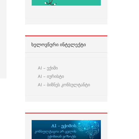
ᲮᲔᲚᲝᲕᲜᲣᲠᲘ ᲘᲜᲢᲔᲚᲔᲥᲢᲘ
AI – ექიმი
AI – იურისტი
AI – ბიზნეს კონსულტანტი