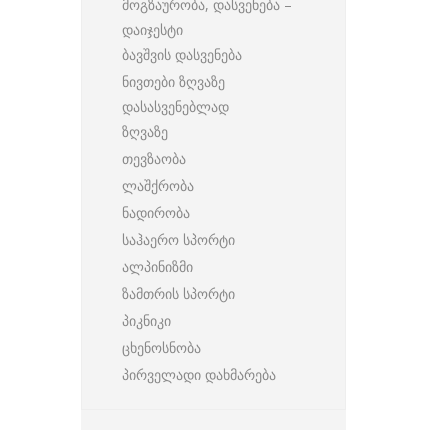
მოგზაურობა, დასვენება –
დაიჯესტი
ბავშვის დასვენება
ნივთები ზღვაზე
დასასვენებლად
ზღვაზე
თევზაობა
ლაშქრობა
ნადირობა
საჰაერო სპორტი
ალპინიზმი
ზამთრის სპორტი
პიკნიკი
ცხენოსნობა
პირველადი დახმარება