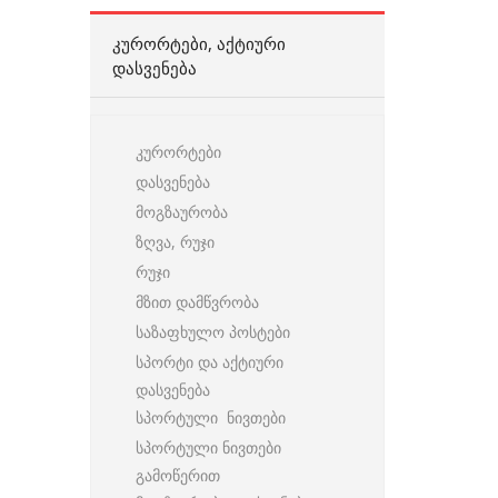
ᲙᲣᲠᲝᲠᲢᲔᲑᲘ, ᲐᲥᲢᲘᲣᲠᲘ
ᲓᲐᲡᲕᲔᲜᲔᲑᲐ
კურორტები
დასვენება
მოგზაურობა
ზღვა, რუჯი
რუჯი
მზით დამწვრობა
საზაფხულო პოსტები
სპორტი და აქტიური
დასვენება
სპორტული ნივთები
სპორტული ნივთები
გამოწერით