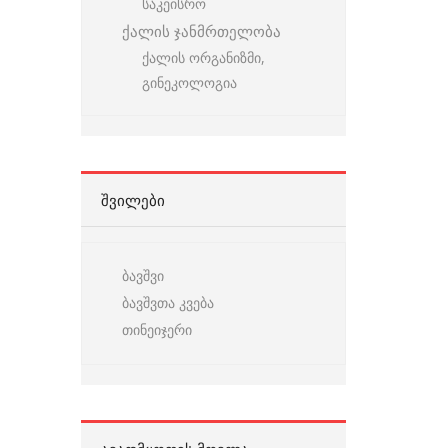
საკეისრო
ქალის ჯანმრთელობა
ქალის ორგანიზმი,
გინეკოლოგია
ᲨᲕᲘᲚᲔᲑᲘ
ბავშვი
ბავშვთა კვება
თინეიჯერი